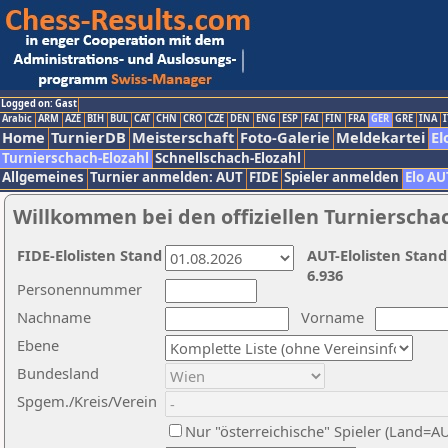
Logged on: Gast
Arabic
ARM
AZE
BIH
BUL
CAT
CHN
CRO
CZE
DEN
ENG
ESP
FAI
FIN
FRA
GER
GRE
INA
I
Home
TurnierDB
Meisterschaft
Foto-Galerie
Meldekartei
El
Turnierschach-Elozahl
Schnellschach-Elozahl
Allgemeines
Turnier anmelden: AUT
FIDE
Spieler anmelden
Elo AU
Willkommen bei den offiziellen Turnierscha
FIDE-Elolisten Stand
AUT-Elolisten Stand
6.936
Personennummer
Nachname
Vorname
Ebene
Bundesland
Spgem./Kreis/Verein
Nur "österreichische" Spieler (Land=A