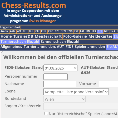
Logged on: Gast
Arabic
ARM
AZE
BIH
BUL
CAT
CHN
CRO
CZE
DEN
ENG
ESP
FAI
FIN
FRA
GER
GRE
INA
I
Home
TurnierDB
Meisterschaft
Foto-Galerie
Meldekartei
El
Turnierschach-Elozahl
Schnellschach-Elozahl
Allgemeines
Turnier anmelden: AUT
FIDE
Spieler anmelden
Elo AU
Willkommen bei den offiziellen Turnierscha
FIDE-Elolisten Stand
AUT-Elolisten Stand
6.936
Personennummer
Nachname
Vorname
Ebene
Bundesland
Spgem./Kreis/Verein
Nur "österreichische" Spieler (Land=A