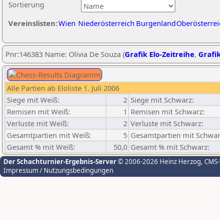
Sortierung
Vereinslisten:
Wien
Niederösterreich
Burgenland
Oberösterrei
Pnr:146383 Name: Olivia De Souza (
Grafik Elo-Zeitreihe
,
Grafik
Alle Partien ab Eloliste 1. Juli 2006
Siege mit Weiß:
2
Siege mit Schwarz:
Remisen mit Weiß:
1
Remisen mit Schwarz:
Verluste mit Weiß:
2
Verluste mit Schwarz:
Gesamtpartien mit Weiß:
5
Gesamtpartien mit Schwar
Gesamt % mit Weiß:
50,0
Gesamt % mit Schwarz:
Der Schachturnier-Ergebnis-Server
© 2006-2026 Heinz Herzog
, CMS
Impressum / Nutzungsbedingungen