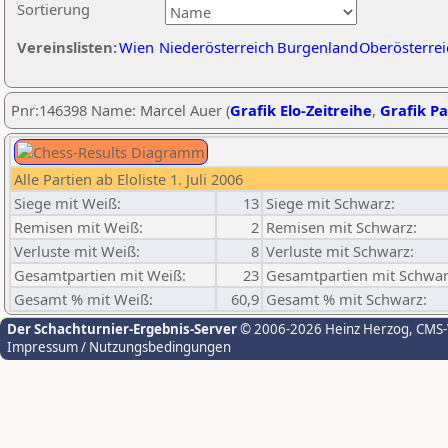
Sortierung
Vereinslisten:
Wien
Niederösterreich
Burgenland
Oberösterrei
Pnr:146398 Name: Marcel Auer (
Grafik Elo-Zeitreihe
,
Grafik Pa
Alle Partien ab Eloliste 1. Juli 2006
Siege mit Weiß:
13
Siege mit Schwarz:
Remisen mit Weiß:
2
Remisen mit Schwarz:
Verluste mit Weiß:
8
Verluste mit Schwarz:
Gesamtpartien mit Weiß:
23
Gesamtpartien mit Schwar
Gesamt % mit Weiß:
60,9
Gesamt % mit Schwarz:
Der Schachturnier-Ergebnis-Server
© 2006-2026 Heinz Herzog
, CMS
Impressum / Nutzungsbedingungen