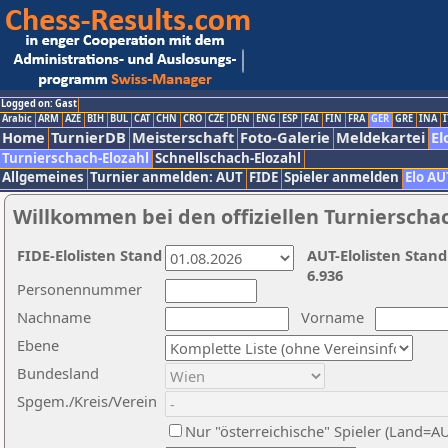
Logged on: Gast
Arabic
ARM
AZE
BIH
BUL
CAT
CHN
CRO
CZE
DEN
ENG
ESP
FAI
FIN
FRA
GER
GRE
INA
I
Home
TurnierDB
Meisterschaft
Foto-Galerie
Meldekartei
El
Turnierschach-Elozahl
Schnellschach-Elozahl
Allgemeines
Turnier anmelden: AUT
FIDE
Spieler anmelden
Elo AU
Willkommen bei den offiziellen Turnierscha
FIDE-Elolisten Stand
AUT-Elolisten Stand
6.936
Personennummer
Nachname
Vorname
Ebene
Bundesland
Spgem./Kreis/Verein
Nur "österreichische" Spieler (Land=A