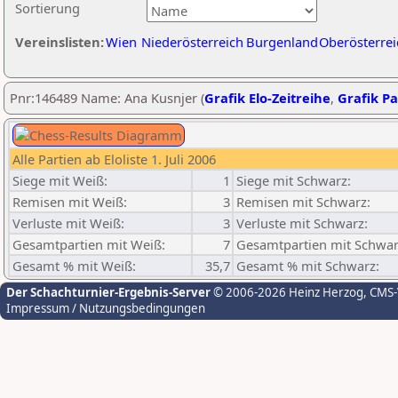
Sortierung
Vereinslisten:
Wien
Niederösterreich
Burgenland
Oberösterrei
Pnr:146489 Name: Ana Kusnjer (
Grafik Elo-Zeitreihe
,
Grafik Pa
Alle Partien ab Eloliste 1. Juli 2006
Siege mit Weiß:
1
Siege mit Schwarz:
Remisen mit Weiß:
3
Remisen mit Schwarz:
Verluste mit Weiß:
3
Verluste mit Schwarz:
Gesamtpartien mit Weiß:
7
Gesamtpartien mit Schwar
Gesamt % mit Weiß:
35,7
Gesamt % mit Schwarz:
Der Schachturnier-Ergebnis-Server
© 2006-2026 Heinz Herzog
, CMS
Impressum / Nutzungsbedingungen