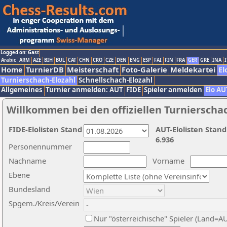
Logged on: Gast
Arabic
ARM
AZE
BIH
BUL
CAT
CHN
CRO
CZE
DEN
ENG
ESP
FAI
FIN
FRA
GER
GRE
INA
I
Home
TurnierDB
Meisterschaft
Foto-Galerie
Meldekartei
El
Turnierschach-Elozahl
Schnellschach-Elozahl
Allgemeines
Turnier anmelden: AUT
FIDE
Spieler anmelden
Elo AU
Willkommen bei den offiziellen Turnierscha
FIDE-Elolisten Stand
AUT-Elolisten Stand
6.936
Personennummer
Nachname
Vorname
Ebene
Bundesland
Spgem./Kreis/Verein
Nur "österreichische" Spieler (Land=A