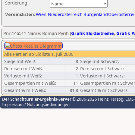
Sortierung
Vereinslisten:
Wien
Niederösterreich
Burgenland
Oberösterrei
Pnr:146511 Name: Roman Pyrih (
Grafik Elo-Zeitreihe
,
Grafik Pa
Alle Partien ab Eloliste 1. Juli 2006
Siege mit Weiß:
8
Siege mit Schwarz:
Remisen mit Weiß:
2
Remisen mit Schwarz:
Verluste mit Weiß:
1
Verluste mit Schwarz:
Gesamtpartien mit Weiß:
11
Gesamtpartien mit Schwar
Gesamt % mit Weiß:
81,8
Gesamt % mit Schwarz:
Der Schachturnier-Ergebnis-Server
© 2006-2026 Heinz Herzog
, CMS
Impressum / Nutzungsbedingungen