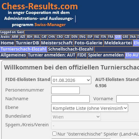
Logged on: Gast
Arabic
ARM
AZE
BIH
BUL
CAT
CHN
CRO
CZE
DEN
ENG
ESP
FAI
FIN
FRA
GER
GRE
INA
I
Home
TurnierDB
Meisterschaft
Foto-Galerie
Meldekartei
El
Turnierschach-Elozahl
Schnellschach-Elozahl
Allgemeines
Turnier anmelden: AUT
FIDE
Spieler anmelden
Elo AU
Willkommen bei den offiziellen Turnierscha
FIDE-Elolisten Stand
AUT-Elolisten Stand
6.936
Personennummer
Nachname
Vorname
Ebene
Bundesland
Spgem./Kreis/Verein
Nur "österreichische" Spieler (Land=A