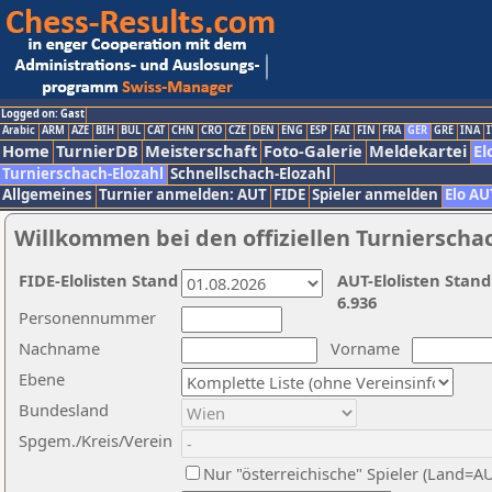
Logged on: Gast
Arabic
ARM
AZE
BIH
BUL
CAT
CHN
CRO
CZE
DEN
ENG
ESP
FAI
FIN
FRA
GER
GRE
INA
I
Home
TurnierDB
Meisterschaft
Foto-Galerie
Meldekartei
El
Turnierschach-Elozahl
Schnellschach-Elozahl
Allgemeines
Turnier anmelden: AUT
FIDE
Spieler anmelden
Elo AU
Willkommen bei den offiziellen Turnierscha
FIDE-Elolisten Stand
AUT-Elolisten Stand
6.936
Personennummer
Nachname
Vorname
Ebene
Bundesland
Spgem./Kreis/Verein
Nur "österreichische" Spieler (Land=A