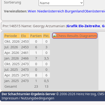
Sortierung
Vereinslisten:
Wien
Niederösterreich
Burgenland
Oberösterrei
Pnr:146515 Name: Georgy Arzumanian (
Grafik Elo-Zeitreihe
,
G
Periode
Elo
Partien
Pkt.
Okt. 2026
2453
0
0
Jul. 2026
2453
6
3
Apr. 2026
2461
1
0
Jan. 2026
2466
7
3,5
Okt. 2025
2473
0
0
Jul. 2025
2473
0
0
Apr. 2025
2473
8
6
Jan. 2025
2473
1
0,5
Gesamt
23
13
Der Schachturnier-Ergebnis-Server
© 2006-2026 Heinz Herzog
, CMS
Impressum / Nutzungsbedingungen