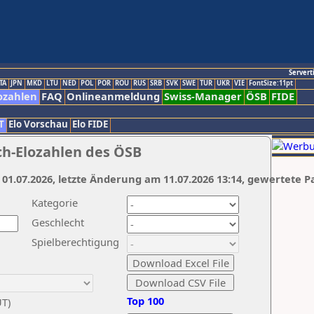
Servert
TA
JPN
MKD
LTU
NED
POL
POR
ROU
RUS
SRB
SVK
SWE
TUR
UKR
VIE
FontSize:11pt
ozahlen
FAQ
Onlineanmeldung
Swiss-Manager
ÖSB
FIDE
T
Elo Vorschau
Elo FIDE
ch-Elozahlen des ÖSB
 01.07.2026, letzte Änderung am 11.07.2026 13:14, gewertete P
Kategorie
Geschlecht
Spielberechtigung
Top 100
UT)