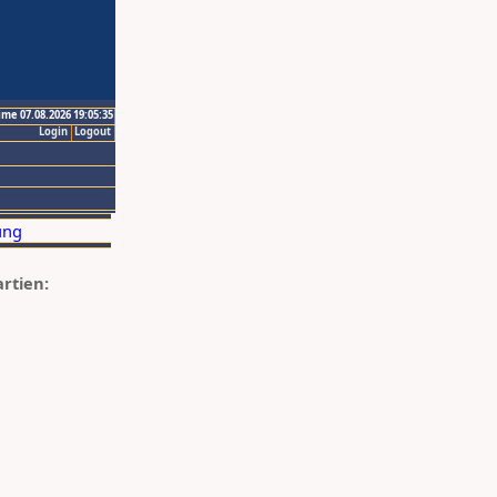
ime 07.08.2026 19:05:35
Login
Logout
artien: