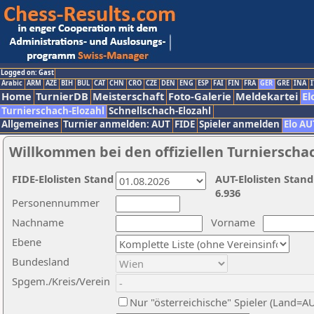
Logged on: Gast
Arabic
ARM
AZE
BIH
BUL
CAT
CHN
CRO
CZE
DEN
ENG
ESP
FAI
FIN
FRA
GER
GRE
INA
I
Home
TurnierDB
Meisterschaft
Foto-Galerie
Meldekartei
El
Turnierschach-Elozahl
Schnellschach-Elozahl
Allgemeines
Turnier anmelden: AUT
FIDE
Spieler anmelden
Elo AU
Willkommen bei den offiziellen Turnierscha
FIDE-Elolisten Stand
AUT-Elolisten Stand
6.936
Personennummer
Nachname
Vorname
Ebene
Bundesland
Spgem./Kreis/Verein
Nur "österreichische" Spieler (Land=A