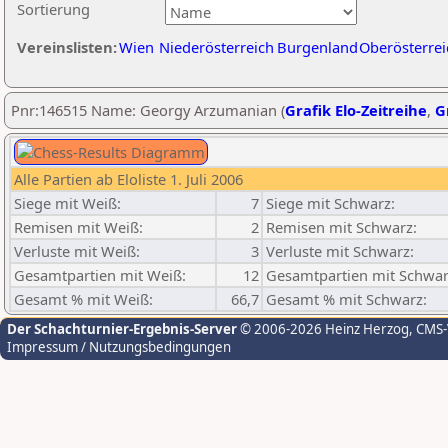
Sortierung
Vereinslisten:
Wien
Niederösterreich
Burgenland
Oberösterrei
Pnr:146515 Name: Georgy Arzumanian (
Grafik Elo-Zeitreihe
,
G
Alle Partien ab Eloliste 1. Juli 2006
Siege mit Weiß:
7
Siege mit Schwarz:
Remisen mit Weiß:
2
Remisen mit Schwarz:
Verluste mit Weiß:
3
Verluste mit Schwarz:
Gesamtpartien mit Weiß:
12
Gesamtpartien mit Schwar
Gesamt % mit Weiß:
66,7
Gesamt % mit Schwarz:
Der Schachturnier-Ergebnis-Server
© 2006-2026 Heinz Herzog
, CMS
Impressum / Nutzungsbedingungen