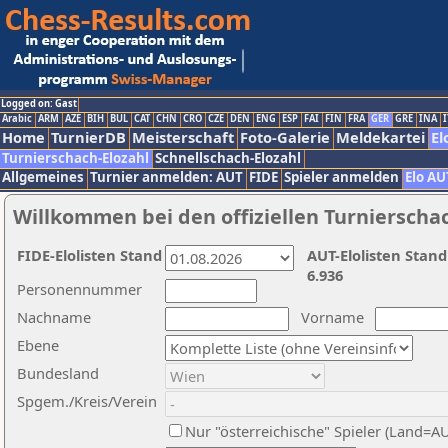
Logged on: Gast
Arabic
ARM
AZE
BIH
BUL
CAT
CHN
CRO
CZE
DEN
ENG
ESP
FAI
FIN
FRA
GER
GRE
INA
I
Home
TurnierDB
Meisterschaft
Foto-Galerie
Meldekartei
El
Turnierschach-Elozahl
Schnellschach-Elozahl
Allgemeines
Turnier anmelden: AUT
FIDE
Spieler anmelden
Elo AU
Willkommen bei den offiziellen Turnierscha
FIDE-Elolisten Stand
AUT-Elolisten Stand
6.936
Personennummer
Nachname
Vorname
Ebene
Bundesland
Spgem./Kreis/Verein
Nur "österreichische" Spieler (Land=A