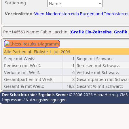
Sortierung
Vereinslisten:
Wien
Niederösterreich
Burgenland
Oberösterrei
Pnr:146569 Name: Fabio Lacchini (
Grafik Elo-Zeitreihe
,
Grafik 
Alle Partien ab Eloliste 1. Juli 2006
Siege mit Weiß:
1
Siege mit Schwarz:
Remisen mit Weiß:
1
Remisen mit Schwarz:
Verluste mit Weiß:
6
Verluste mit Schwarz:
Gesamtpartien mit Weiß:
8
Gesamtpartien mit Schwar
Gesamt % mit Weiß:
18,8
Gesamt % mit Schwarz:
Der Schachturnier-Ergebnis-Server
© 2006-2026 Heinz Herzog
, CMS
Impressum / Nutzungsbedingungen