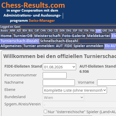
Logged on: Gast
Arabic
ARM
AZE
BIH
BUL
CAT
CHN
CRO
CZE
DEN
ENG
ESP
FAI
FIN
FRA
GER
GRE
INA
I
Home
TurnierDB
Meisterschaft
Foto-Galerie
Meldekartei
El
Turnierschach-Elozahl
Schnellschach-Elozahl
Allgemeines
Turnier anmelden: AUT
FIDE
Spieler anmelden
Elo AU
Willkommen bei den offiziellen Turnierscha
FIDE-Elolisten Stand
AUT-Elolisten Stand
6.936
Personennummer
Nachname
Vorname
Ebene
Bundesland
Spgem./Kreis/Verein
Nur "österreichische" Spieler (Land=A