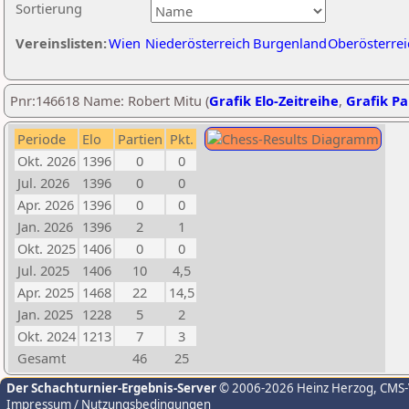
Sortierung
Vereinslisten:
Wien
Niederösterreich
Burgenland
Oberösterrei
Pnr:146618 Name: Robert Mitu (
Grafik Elo-Zeitreihe
,
Grafik Par
Periode
Elo
Partien
Pkt.
Okt. 2026
1396
0
0
Jul. 2026
1396
0
0
Apr. 2026
1396
0
0
Jan. 2026
1396
2
1
Okt. 2025
1406
0
0
Jul. 2025
1406
10
4,5
Apr. 2025
1468
22
14,5
Jan. 2025
1228
5
2
Okt. 2024
1213
7
3
Gesamt
46
25
Der Schachturnier-Ergebnis-Server
© 2006-2026 Heinz Herzog
, CMS
Impressum / Nutzungsbedingungen