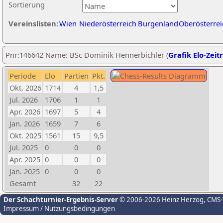
Sortierung
Vereinslisten:
Wien
Niederösterreich
Burgenland
Oberösterrei
Pnr:146642 Name: BSc Dominik Hennerbichler (
Grafik Elo-Zeit
Periode
Elo
Partien
Pkt.
Okt. 2026
1714
4
1,5
Jul. 2026
1706
1
1
Apr. 2026
1697
5
4
Jan. 2026
1659
7
6
Okt. 2025
1561
15
9,5
Jul. 2025
0
0
0
Apr. 2025
0
0
0
Jan. 2025
0
0
0
Gesamt
32
22
Der Schachturnier-Ergebnis-Server
© 2006-2026 Heinz Herzog
, CMS
Impressum / Nutzungsbedingungen