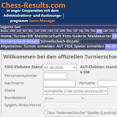
Logged on: Gast
Arabic
ARM
AZE
BIH
BUL
CAT
CHN
CRO
CZE
DEN
ENG
ESP
FAI
FIN
FRA
GER
GRE
INA
I
Home
TurnierDB
Meisterschaft
Foto-Galerie
Meldekartei
El
Turnierschach-Elozahl
Schnellschach-Elozahl
Allgemeines
Turnier anmelden: AUT
FIDE
Spieler anmelden
Elo AU
Willkommen bei den offiziellen Turnierscha
FIDE-Elolisten Stand
AUT-Elolisten Stand
6.936
Personennummer
Nachname
Vorname
Ebene
Bundesland
Spgem./Kreis/Verein
Nur "österreichische" Spieler (Land=A