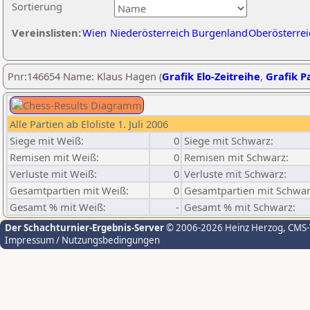
Sortierung
Vereinslisten:
Wien
Niederösterreich
Burgenland
Oberösterrei
Pnr:146654 Name: Klaus Hagen (
Grafik Elo-Zeitreihe
,
Grafik Pa
Alle Partien ab Eloliste 1. Juli 2006
Siege mit Weiß:
0
Siege mit Schwarz:
Remisen mit Weiß:
0
Remisen mit Schwarz:
Verluste mit Weiß:
0
Verluste mit Schwarz:
Gesamtpartien mit Weiß:
0
Gesamtpartien mit Schwar
Gesamt % mit Weiß:
-
Gesamt % mit Schwarz:
Der Schachturnier-Ergebnis-Server
© 2006-2026 Heinz Herzog
, CMS
Impressum / Nutzungsbedingungen