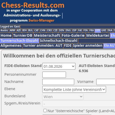
Logged on: Gast
Arabic
ARM
AZE
BIH
BUL
CAT
CHN
CRO
CZE
DEN
ENG
ESP
FAI
FIN
FRA
GER
GRE
INA
I
Home
TurnierDB
Meisterschaft
Foto-Galerie
Meldekartei
El
Turnierschach-Elozahl
Schnellschach-Elozahl
Allgemeines
Turnier anmelden: AUT
FIDE
Spieler anmelden
Elo AU
Willkommen bei den offiziellen Turnierscha
FIDE-Elolisten Stand
AUT-Elolisten Stand
6.936
Personennummer
Nachname
Vorname
Ebene
Bundesland
Spgem./Kreis/Verein
Nur "österreichische" Spieler (Land=A