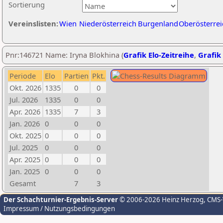
Sortierung
Vereinslisten:
Wien
Niederösterreich
Burgenland
Oberösterrei
Pnr:146721 Name: Iryna Blokhina (
Grafik Elo-Zeitreihe
,
Grafik 
Periode
Elo
Partien
Pkt.
Okt. 2026
1335
0
0
Jul. 2026
1335
0
0
Apr. 2026
1335
7
3
Jan. 2026
0
0
0
Okt. 2025
0
0
0
Jul. 2025
0
0
0
Apr. 2025
0
0
0
Jan. 2025
0
0
0
Gesamt
7
3
Der Schachturnier-Ergebnis-Server
© 2006-2026 Heinz Herzog
, CMS
Impressum / Nutzungsbedingungen