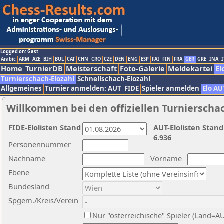
Logged on: Gast
Arabic
ARM
AZE
BIH
BUL
CAT
CHN
CRO
CZE
DEN
ENG
ESP
FAI
FIN
FRA
GER
GRE
INA
I
Home
TurnierDB
Meisterschaft
Foto-Galerie
Meldekartei
El
Turnierschach-Elozahl
Schnellschach-Elozahl
Allgemeines
Turnier anmelden: AUT
FIDE
Spieler anmelden
Elo AU
Willkommen bei den offiziellen Turnierscha
FIDE-Elolisten Stand
AUT-Elolisten Stand
6.936
Personennummer
Nachname
Vorname
Ebene
Bundesland
Spgem./Kreis/Verein
Nur "österreichische" Spieler (Land=A