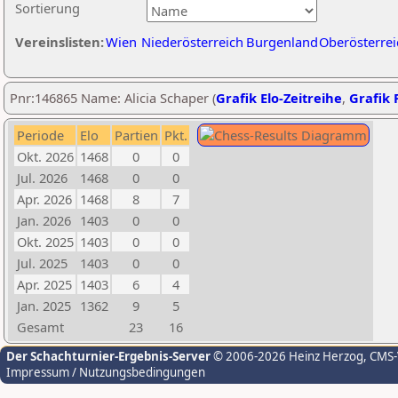
Sortierung
Vereinslisten:
Wien
Niederösterreich
Burgenland
Oberösterrei
Pnr:146865 Name: Alicia Schaper (
Grafik Elo-Zeitreihe
,
Grafik P
Periode
Elo
Partien
Pkt.
Okt. 2026
1468
0
0
Jul. 2026
1468
0
0
Apr. 2026
1468
8
7
Jan. 2026
1403
0
0
Okt. 2025
1403
0
0
Jul. 2025
1403
0
0
Apr. 2025
1403
6
4
Jan. 2025
1362
9
5
Gesamt
23
16
Der Schachturnier-Ergebnis-Server
© 2006-2026 Heinz Herzog
, CMS
Impressum / Nutzungsbedingungen