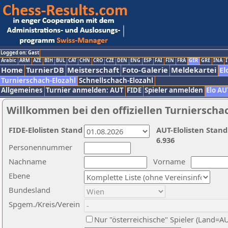
Logged on: Gast
Arabic
ARM
AZE
BIH
BUL
CAT
CHN
CRO
CZE
DEN
ENG
ESP
FAI
FIN
FRA
GER
GRE
INA
I
Home
TurnierDB
Meisterschaft
Foto-Galerie
Meldekartei
El
Turnierschach-Elozahl
Schnellschach-Elozahl
Allgemeines
Turnier anmelden: AUT
FIDE
Spieler anmelden
Elo AU
Willkommen bei den offiziellen Turnierscha
FIDE-Elolisten Stand
AUT-Elolisten Stand
6.936
Personennummer
Nachname
Vorname
Ebene
Bundesland
Spgem./Kreis/Verein
Nur "österreichische" Spieler (Land=A