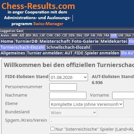
Logged on: Gast
Arabic
ARM
AZE
BIH
BUL
CAT
CHN
CRO
CZE
DEN
ENG
ESP
FAI
FIN
FRA
GER
GRE
INA
I
Home
TurnierDB
Meisterschaft
Foto-Galerie
Meldekartei
El
Turnierschach-Elozahl
Schnellschach-Elozahl
Allgemeines
Turnier anmelden: AUT
FIDE
Spieler anmelden
Elo AU
Willkommen bei den offiziellen Turnierscha
FIDE-Elolisten Stand
AUT-Elolisten Stand
6.936
Personennummer
Nachname
Vorname
Ebene
Bundesland
Spgem./Kreis/Verein
Nur "österreichische" Spieler (Land=A