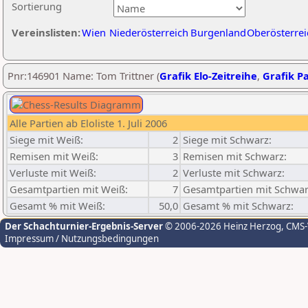
Sortierung
Vereinslisten:
Wien
Niederösterreich
Burgenland
Oberösterrei
Pnr:146901 Name: Tom Trittner (
Grafik Elo-Zeitreihe
,
Grafik Pa
Alle Partien ab Eloliste 1. Juli 2006
Siege mit Weiß:
2
Siege mit Schwarz:
Remisen mit Weiß:
3
Remisen mit Schwarz:
Verluste mit Weiß:
2
Verluste mit Schwarz:
Gesamtpartien mit Weiß:
7
Gesamtpartien mit Schwar
Gesamt % mit Weiß:
50,0
Gesamt % mit Schwarz:
Der Schachturnier-Ergebnis-Server
© 2006-2026 Heinz Herzog
, CMS
Impressum / Nutzungsbedingungen