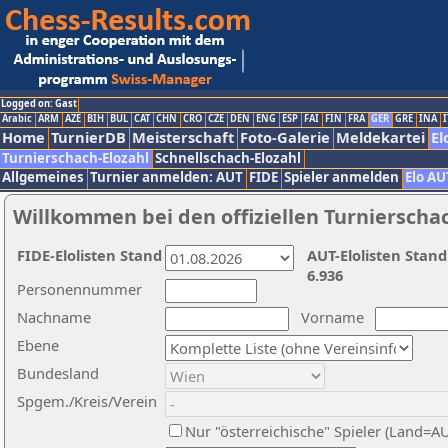
Logged on: Gast
Arabic
ARM
AZE
BIH
BUL
CAT
CHN
CRO
CZE
DEN
ENG
ESP
FAI
FIN
FRA
GER
GRE
INA
I
Home
TurnierDB
Meisterschaft
Foto-Galerie
Meldekartei
El
Turnierschach-Elozahl
Schnellschach-Elozahl
Allgemeines
Turnier anmelden: AUT
FIDE
Spieler anmelden
Elo AU
Willkommen bei den offiziellen Turnierscha
FIDE-Elolisten Stand
AUT-Elolisten Stand
6.936
Personennummer
Nachname
Vorname
Ebene
Bundesland
Spgem./Kreis/Verein
Nur "österreichische" Spieler (Land=A