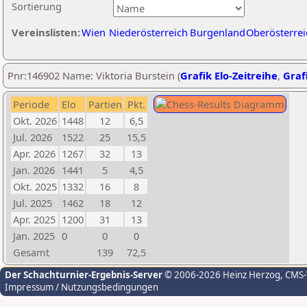
Sortierung
Vereinslisten:
Wien
Niederösterreich
Burgenland
Oberösterrei
Pnr:146902 Name: Viktoria Burstein (
Grafik Elo-Zeitreihe
,
Grafi
Periode
Elo
Partien
Pkt.
Okt. 2026
1448
12
6,5
Jul. 2026
1522
25
15,5
Apr. 2026
1267
32
13
Jan. 2026
1441
5
4,5
Okt. 2025
1332
16
8
Jul. 2025
1462
18
12
Apr. 2025
1200
31
13
Jan. 2025
0
0
0
Gesamt
139
72,5
Der Schachturnier-Ergebnis-Server
© 2006-2026 Heinz Herzog
, CMS
Impressum / Nutzungsbedingungen