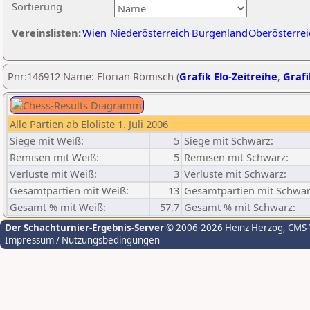
Sortierung
Vereinslisten:
Wien
Niederösterreich
Burgenland
Oberösterrei
Pnr:146912 Name: Florian Römisch (
Grafik Elo-Zeitreihe
,
Grafi
Alle Partien ab Eloliste 1. Juli 2006
Siege mit Weiß:
5
Siege mit Schwarz:
Remisen mit Weiß:
5
Remisen mit Schwarz:
Verluste mit Weiß:
3
Verluste mit Schwarz:
Gesamtpartien mit Weiß:
13
Gesamtpartien mit Schwar
Gesamt % mit Weiß:
57,7
Gesamt % mit Schwarz:
Der Schachturnier-Ergebnis-Server
© 2006-2026 Heinz Herzog
, CMS
Impressum / Nutzungsbedingungen