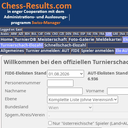
Logged on: Gast
Arabic
ARM
AZE
BIH
BUL
CAT
CHN
CRO
CZE
DEN
ENG
ESP
FAI
FIN
FRA
GER
GRE
INA
I
Home
TurnierDB
Meisterschaft
Foto-Galerie
Meldekartei
El
Turnierschach-Elozahl
Schnellschach-Elozahl
Allgemeines
Turnier anmelden: AUT
FIDE
Spieler anmelden
Elo AU
Willkommen bei den offiziellen Turnierscha
FIDE-Elolisten Stand
AUT-Elolisten Stand
6.936
Personennummer
Nachname
Vorname
Ebene
Bundesland
Spgem./Kreis/Verein
Nur "österreichische" Spieler (Land=A