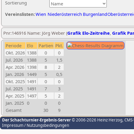
Sortierung
Vereinslisten:
Wien
Niederösterreich
Burgenland
Oberösterrei
Pnr:146916 Name: Jörg Weber (
Grafik Elo-Zeitreihe
,
Grafik Par
Periode
Elo
Partien
Pkt.
Okt. 2026
1388
0
0
Jul. 2026
1388
5
1,5
Apr. 2026
1398
8
2
Jan. 2026
1449
5
0,5
Okt. 2025
1491
0
0
Jul. 2025
1491
7
3
Apr. 2025
1497
5
2
Jan. 2025
0
0
0
Gesamt
30
9
Der Schachturnier-Ergebnis-Server
© 2006-2026 Heinz Herzog
, CMS
Impressum / Nutzungsbedingungen