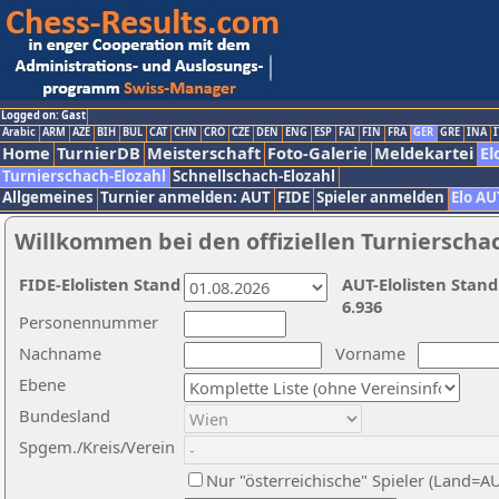
Logged on: Gast
Arabic
ARM
AZE
BIH
BUL
CAT
CHN
CRO
CZE
DEN
ENG
ESP
FAI
FIN
FRA
GER
GRE
INA
I
Home
TurnierDB
Meisterschaft
Foto-Galerie
Meldekartei
El
Turnierschach-Elozahl
Schnellschach-Elozahl
Allgemeines
Turnier anmelden: AUT
FIDE
Spieler anmelden
Elo AU
Willkommen bei den offiziellen Turnierscha
FIDE-Elolisten Stand
AUT-Elolisten Stand
6.936
Personennummer
Nachname
Vorname
Ebene
Bundesland
Spgem./Kreis/Verein
Nur "österreichische" Spieler (Land=A