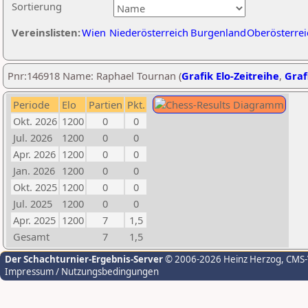
Sortierung
Vereinslisten:
Wien
Niederösterreich
Burgenland
Oberösterrei
Pnr:146918 Name: Raphael Tournan (
Grafik Elo-Zeitreihe
,
Graf
Periode
Elo
Partien
Pkt.
Okt. 2026
1200
0
0
Jul. 2026
1200
0
0
Apr. 2026
1200
0
0
Jan. 2026
1200
0
0
Okt. 2025
1200
0
0
Jul. 2025
1200
0
0
Apr. 2025
1200
7
1,5
Gesamt
7
1,5
Der Schachturnier-Ergebnis-Server
© 2006-2026 Heinz Herzog
, CMS
Impressum / Nutzungsbedingungen