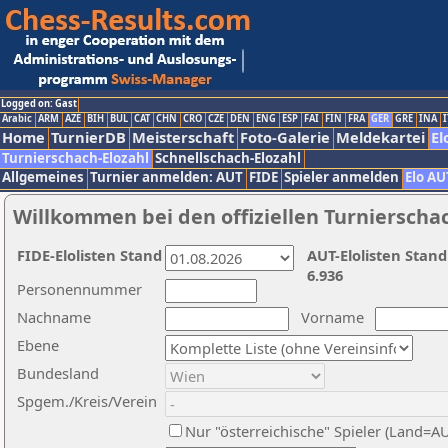
Logged on: Gast
Arabic
ARM
AZE
BIH
BUL
CAT
CHN
CRO
CZE
DEN
ENG
ESP
FAI
FIN
FRA
GER
GRE
INA
I
Home
TurnierDB
Meisterschaft
Foto-Galerie
Meldekartei
El
Turnierschach-Elozahl
Schnellschach-Elozahl
Allgemeines
Turnier anmelden: AUT
FIDE
Spieler anmelden
Elo AU
Willkommen bei den offiziellen Turnierscha
FIDE-Elolisten Stand
AUT-Elolisten Stand
6.936
Personennummer
Nachname
Vorname
Ebene
Bundesland
Spgem./Kreis/Verein
Nur "österreichische" Spieler (Land=A