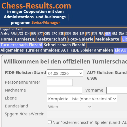
Logged on: Gast
Arabic
ARM
AZE
BIH
BUL
CAT
CHN
CRO
CZE
DEN
ENG
ESP
FAI
FIN
FRA
GER
GRE
INA
I
Home
TurnierDB
Meisterschaft
Foto-Galerie
Meldekartei
El
Turnierschach-Elozahl
Schnellschach-Elozahl
Allgemeines
Turnier anmelden: AUT
FIDE
Spieler anmelden
Elo AU
Willkommen bei den offiziellen Turnierscha
FIDE-Elolisten Stand
AUT-Elolisten Stand
6.936
Personennummer
Nachname
Vorname
Ebene
Bundesland
Spgem./Kreis/Verein
Nur "österreichische" Spieler (Land=A