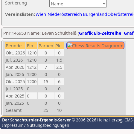
Sortierung
Vereinslisten:
Wien
Niederösterreich
Burgenland
Oberösterrei
Pnr:146953 Name: Levan Schultheiß (
Grafik Elo-Zeitreihe
,
Graf
Periode
Elo
Partien
Pkt.
Okt. 2026
1210
0
0
Jul. 2026
1210
3
1,5
Apr. 2026
1212
7
2,5
Jan. 2026
1200
0
0
Okt. 2025
1200
15
6
Jul. 2025
0
0
0
Apr. 2025
0
0
0
Jan. 2025
0
0
0
Gesamt
25
10
Der Schachturnier-Ergebnis-Server
© 2006-2026 Heinz Herzog
, CMS
Impressum / Nutzungsbedingungen