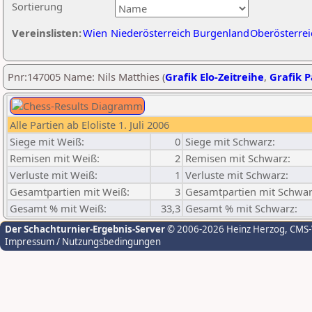
Sortierung
Vereinslisten:
Wien
Niederösterreich
Burgenland
Oberösterrei
Pnr:147005 Name: Nils Matthies (
Grafik Elo-Zeitreihe
,
Grafik P
Alle Partien ab Eloliste 1. Juli 2006
Siege mit Weiß:
0
Siege mit Schwarz:
Remisen mit Weiß:
2
Remisen mit Schwarz:
Verluste mit Weiß:
1
Verluste mit Schwarz:
Gesamtpartien mit Weiß:
3
Gesamtpartien mit Schwar
Gesamt % mit Weiß:
33,3
Gesamt % mit Schwarz:
Der Schachturnier-Ergebnis-Server
© 2006-2026 Heinz Herzog
, CMS
Impressum / Nutzungsbedingungen