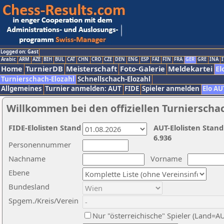
Logged on: Gast
Arabic
ARM
AZE
BIH
BUL
CAT
CHN
CRO
CZE
DEN
ENG
ESP
FAI
FIN
FRA
GER
GRE
INA
I
Home
TurnierDB
Meisterschaft
Foto-Galerie
Meldekartei
El
Turnierschach-Elozahl
Schnellschach-Elozahl
Allgemeines
Turnier anmelden: AUT
FIDE
Spieler anmelden
Elo AU
Willkommen bei den offiziellen Turnierscha
FIDE-Elolisten Stand
AUT-Elolisten Stand
6.936
Personennummer
Nachname
Vorname
Ebene
Bundesland
Spgem./Kreis/Verein
Nur "österreichische" Spieler (Land=A