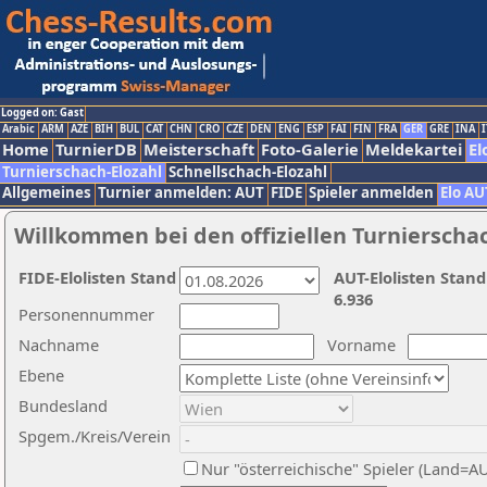
Logged on: Gast
Arabic
ARM
AZE
BIH
BUL
CAT
CHN
CRO
CZE
DEN
ENG
ESP
FAI
FIN
FRA
GER
GRE
INA
I
Home
TurnierDB
Meisterschaft
Foto-Galerie
Meldekartei
El
Turnierschach-Elozahl
Schnellschach-Elozahl
Allgemeines
Turnier anmelden: AUT
FIDE
Spieler anmelden
Elo AU
Willkommen bei den offiziellen Turnierscha
FIDE-Elolisten Stand
AUT-Elolisten Stand
6.936
Personennummer
Nachname
Vorname
Ebene
Bundesland
Spgem./Kreis/Verein
Nur "österreichische" Spieler (Land=A