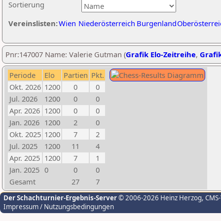
Sortierung
Vereinslisten:
Wien
Niederösterreich
Burgenland
Oberösterrei
Pnr:147007 Name: Valerie Gutman (
Grafik Elo-Zeitreihe
,
Grafik
Periode
Elo
Partien
Pkt.
Okt. 2026
1200
0
0
Jul. 2026
1200
0
0
Apr. 2026
1200
0
0
Jan. 2026
1200
2
0
Okt. 2025
1200
7
2
Jul. 2025
1200
11
4
Apr. 2025
1200
7
1
Jan. 2025
0
0
0
Gesamt
27
7
Der Schachturnier-Ergebnis-Server
© 2006-2026 Heinz Herzog
, CMS
Impressum / Nutzungsbedingungen