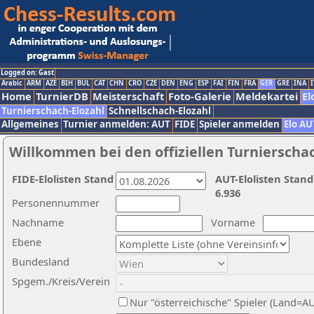
Logged on: Gast
Arabic
ARM
AZE
BIH
BUL
CAT
CHN
CRO
CZE
DEN
ENG
ESP
FAI
FIN
FRA
GER
GRE
INA
I
Home
TurnierDB
Meisterschaft
Foto-Galerie
Meldekartei
El
Turnierschach-Elozahl
Schnellschach-Elozahl
Allgemeines
Turnier anmelden: AUT
FIDE
Spieler anmelden
Elo AU
Willkommen bei den offiziellen Turnierscha
FIDE-Elolisten Stand
AUT-Elolisten Stand
6.936
Personennummer
Nachname
Vorname
Ebene
Bundesland
Spgem./Kreis/Verein
Nur "österreichische" Spieler (Land=A