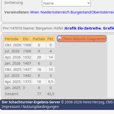
Sortierung
Vereinslisten:
Wien
Niederösterreich
Burgenland
Oberösterrei
Pnr:147010 Name: Benjamin Höfel (
Grafik Elo-Zeitreihe
,
Grafik
Periode
Elo
Partien
Pkt.
Okt. 2026
1568
0
0
Jul. 2026
1568
9
4
Apr. 2026
1532
20
14
Jan. 2026
1407
6
2
Okt. 2025
1437
18
10
Jul. 2025
1442
8
3
Apr. 2025
1373
16
9,5
Jan. 2025
0
0
0
Gesamt
77
42,5
Der Schachturnier-Ergebnis-Server
© 2006-2026 Heinz Herzog
, CMS
Impressum / Nutzungsbedingungen