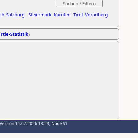
ch
Salzburg
Steiermark
Kärnten
Tirol
Vorarlberg
rtie-Statistik
)
-Version 14.07.2026 13:23, Node S1