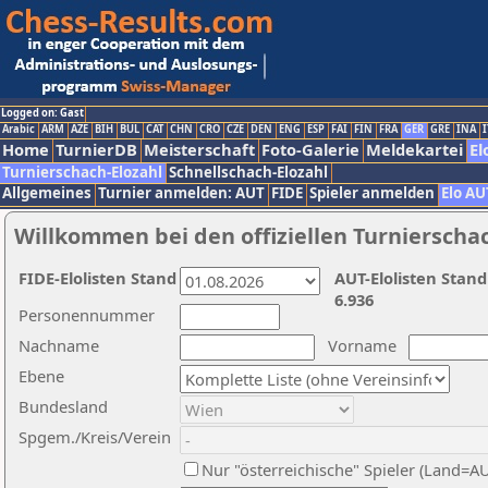
Logged on: Gast
Arabic
ARM
AZE
BIH
BUL
CAT
CHN
CRO
CZE
DEN
ENG
ESP
FAI
FIN
FRA
GER
GRE
INA
I
Home
TurnierDB
Meisterschaft
Foto-Galerie
Meldekartei
El
Turnierschach-Elozahl
Schnellschach-Elozahl
Allgemeines
Turnier anmelden: AUT
FIDE
Spieler anmelden
Elo AU
Willkommen bei den offiziellen Turnierscha
FIDE-Elolisten Stand
AUT-Elolisten Stand
6.936
Personennummer
Nachname
Vorname
Ebene
Bundesland
Spgem./Kreis/Verein
Nur "österreichische" Spieler (Land=A