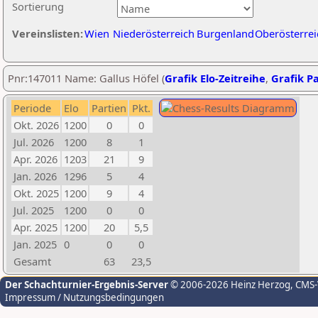
Sortierung
Vereinslisten:
Wien
Niederösterreich
Burgenland
Oberösterrei
Pnr:147011 Name: Gallus Höfel (
Grafik Elo-Zeitreihe
,
Grafik Pa
Periode
Elo
Partien
Pkt.
Okt. 2026
1200
0
0
Jul. 2026
1200
8
1
Apr. 2026
1203
21
9
Jan. 2026
1296
5
4
Okt. 2025
1200
9
4
Jul. 2025
1200
0
0
Apr. 2025
1200
20
5,5
Jan. 2025
0
0
0
Gesamt
63
23,5
Der Schachturnier-Ergebnis-Server
© 2006-2026 Heinz Herzog
, CMS
Impressum / Nutzungsbedingungen