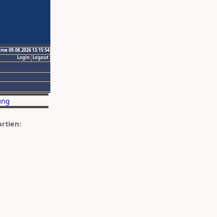
ime 09.08.2026 13:15:54
Login
Logout
artien: