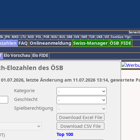
Servert
TA
JPN
MKD
LTU
NED
POL
POR
ROU
RUS
SRB
SVK
SWE
TUR
UKR
VIE
FontSize:11pt
ozahlen
FAQ
Onlineanmeldung
Swiss-Manager
ÖSB
FIDE
T
Elo Vorschau
Elo FIDE
ch-Elozahlen des ÖSB
 01.07.2026, letzte Änderung am 11.07.2026 13:14, gewertete P
Kategorie
Geschlecht
Spielberechtigung
Top 100
UT)