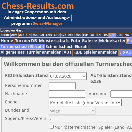
Logged on: Gast
Arabic
ARM
AZE
BIH
BUL
CAT
CHN
CRO
CZE
DEN
ENG
ESP
FAI
FIN
FRA
GER
GRE
INA
I
Home
TurnierDB
Meisterschaft
Foto-Galerie
Meldekartei
El
Turnierschach-Elozahl
Schnellschach-Elozahl
Allgemeines
Turnier anmelden: AUT
FIDE
Spieler anmelden
Elo AU
Willkommen bei den offiziellen Turnierscha
FIDE-Elolisten Stand
AUT-Elolisten Stand
6.936
Personennummer
Nachname
Vorname
Ebene
Bundesland
Spgem./Kreis/Verein
Nur "österreichische" Spieler (Land=A