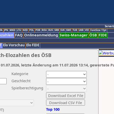
Servert
TA
JPN
MKD
LTU
NED
POL
POR
ROU
RUS
SRB
SVK
SWE
TUR
UKR
VIE
FontSize:11pt
ozahlen
FAQ
Onlineanmeldung
Swiss-Manager
ÖSB
FIDE
T
Elo Vorschau
Elo FIDE
ch-Elozahlen des ÖSB
 01.07.2026, letzte Änderung am 11.07.2026 13:14, gewertete P
Kategorie
Geschlecht
Spielberechtigung
Top 100
UT)