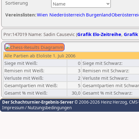
Sortierung
Vereinslisten:
Wien
Niederösterreich
Burgenland
Oberösterrei
Pnr:147019 Name: Sadin Causevic (
Grafik Elo-Zeitreihe
,
Grafik 
Alle Partien ab Eloliste 1. Juli 2006
Siege mit Weiß:
0
Siege mit Schwarz:
Remisen mit Weiß:
3
Remisen mit Schwarz:
Verluste mit Weiß:
2
Verluste mit Schwarz:
Gesamtpartien mit Weiß:
5
Gesamtpartien mit Schwar
Gesamt % mit Weiß:
30,0
Gesamt % mit Schwarz:
Der Schachturnier-Ergebnis-Server
© 2006-2026 Heinz Herzog
, CMS
Impressum / Nutzungsbedingungen