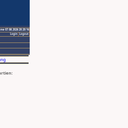
ime 07.08.2026 20:20:16
Login
Logout
artien: