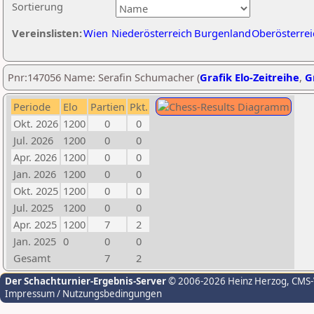
Sortierung
Vereinslisten:
Wien
Niederösterreich
Burgenland
Oberösterrei
Pnr:147056 Name: Serafin Schumacher (
Grafik Elo-Zeitreihe
,
G
Periode
Elo
Partien
Pkt.
Okt. 2026
1200
0
0
Jul. 2026
1200
0
0
Apr. 2026
1200
0
0
Jan. 2026
1200
0
0
Okt. 2025
1200
0
0
Jul. 2025
1200
0
0
Apr. 2025
1200
7
2
Jan. 2025
0
0
0
Gesamt
7
2
Der Schachturnier-Ergebnis-Server
© 2006-2026 Heinz Herzog
, CMS
Impressum / Nutzungsbedingungen