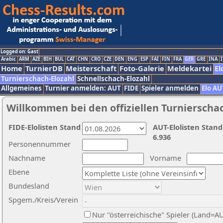
Logged on: Gast
Arabic
ARM
AZE
BIH
BUL
CAT
CHN
CRO
CZE
DEN
ENG
ESP
FAI
FIN
FRA
GER
GRE
INA
I
Home
TurnierDB
Meisterschaft
Foto-Galerie
Meldekartei
El
Turnierschach-Elozahl
Schnellschach-Elozahl
Allgemeines
Turnier anmelden: AUT
FIDE
Spieler anmelden
Elo AU
Willkommen bei den offiziellen Turnierscha
FIDE-Elolisten Stand
AUT-Elolisten Stand
6.936
Personennummer
Nachname
Vorname
Ebene
Bundesland
Spgem./Kreis/Verein
Nur "österreichische" Spieler (Land=A