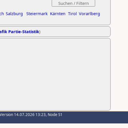
ch
Salzburg
Steiermark
Kärnten
Tirol
Vorarlberg
fik Partie-Statistik
)
-Version 14.07.2026 13:23, Node S1