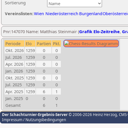
Sortierung
Vereinslisten:
Wien
Niederösterreich
Burgenland
Oberösterrei
Pnr:147070 Name: Matthias Steinmair (
Grafik Elo-Zeitreihe
,
Gra
Periode
Elo
Partien
Pkt.
Okt. 2026
1259
0
0
Jul. 2026
1259
0
0
Apr. 2026
1259
0
0
Jan. 2026
1259
0
0
Okt. 2025
1259
0
0
Jul. 2025
1259
0
0
Apr. 2025
1259
6
1
Jan. 2025
0
0
0
Gesamt
6
1
Der Schachturnier-Ergebnis-Server
© 2006-2026 Heinz Herzog
, CMS
Impressum / Nutzungsbedingungen