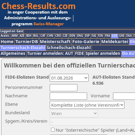
Logged on: Gast
Arabic
ARM
AZE
BIH
BUL
CAT
CHN
CRO
CZE
DEN
ENG
ESP
FAI
FIN
FRA
GER
GRE
INA
I
Home
TurnierDB
Meisterschaft
Foto-Galerie
Meldekartei
El
Turnierschach-Elozahl
Schnellschach-Elozahl
Allgemeines
Turnier anmelden: AUT
FIDE
Spieler anmelden
Elo AU
Willkommen bei den offiziellen Turnierscha
FIDE-Elolisten Stand
AUT-Elolisten Stand
6.936
Personennummer
Nachname
Vorname
Ebene
Bundesland
Spgem./Kreis/Verein
Nur "österreichische" Spieler (Land=A