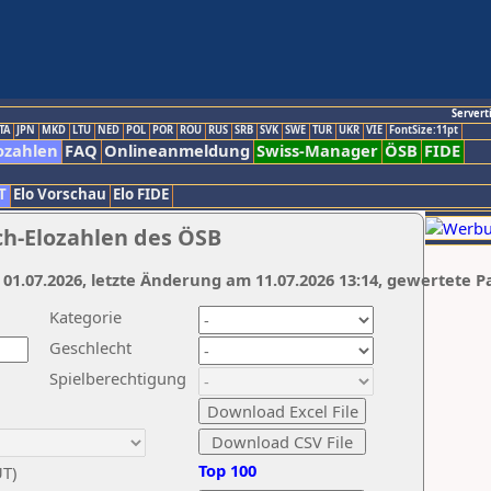
Servert
TA
JPN
MKD
LTU
NED
POL
POR
ROU
RUS
SRB
SVK
SWE
TUR
UKR
VIE
FontSize:11pt
ozahlen
FAQ
Onlineanmeldung
Swiss-Manager
ÖSB
FIDE
T
Elo Vorschau
Elo FIDE
ch-Elozahlen des ÖSB
 01.07.2026, letzte Änderung am 11.07.2026 13:14, gewertete P
Kategorie
Geschlecht
Spielberechtigung
Top 100
UT)