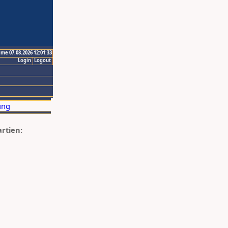
ime 07.08.2026 12:01:33
Login
Logout
artien: