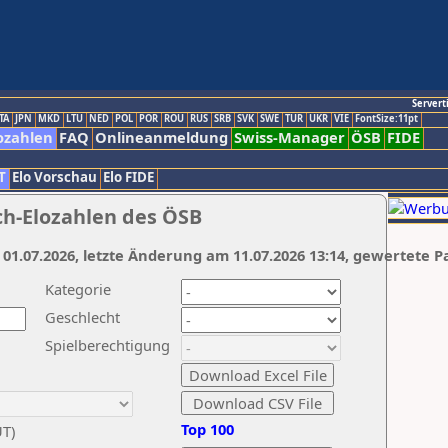
Servert
TA
JPN
MKD
LTU
NED
POL
POR
ROU
RUS
SRB
SVK
SWE
TUR
UKR
VIE
FontSize:11pt
ozahlen
FAQ
Onlineanmeldung
Swiss-Manager
ÖSB
FIDE
T
Elo Vorschau
Elo FIDE
ch-Elozahlen des ÖSB
 01.07.2026, letzte Änderung am 11.07.2026 13:14, gewertete P
Kategorie
Geschlecht
Spielberechtigung
Top 100
UT)