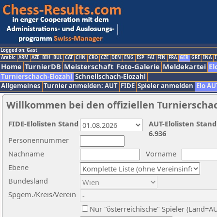
Logged on: Gast
Arabic
ARM
AZE
BIH
BUL
CAT
CHN
CRO
CZE
DEN
ENG
ESP
FAI
FIN
FRA
GER
GRE
INA
I
Home
TurnierDB
Meisterschaft
Foto-Galerie
Meldekartei
El
Turnierschach-Elozahl
Schnellschach-Elozahl
Allgemeines
Turnier anmelden: AUT
FIDE
Spieler anmelden
Elo AU
Willkommen bei den offiziellen Turnierscha
FIDE-Elolisten Stand
AUT-Elolisten Stand
6.936
Personennummer
Nachname
Vorname
Ebene
Bundesland
Spgem./Kreis/Verein
Nur "österreichische" Spieler (Land=A