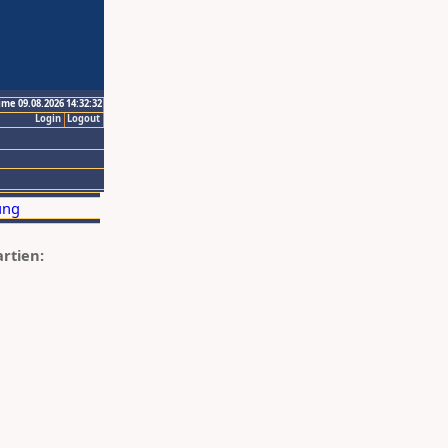
ime 09.08.2026 14:32:32
Login
Logout
artien: