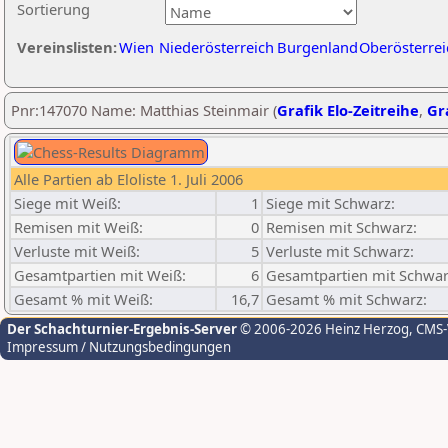
Sortierung
Vereinslisten:
Wien
Niederösterreich
Burgenland
Oberösterrei
Pnr:147070 Name: Matthias Steinmair (
Grafik Elo-Zeitreihe
,
Gra
Alle Partien ab Eloliste 1. Juli 2006
Siege mit Weiß:
1
Siege mit Schwarz:
Remisen mit Weiß:
0
Remisen mit Schwarz:
Verluste mit Weiß:
5
Verluste mit Schwarz:
Gesamtpartien mit Weiß:
6
Gesamtpartien mit Schwar
Gesamt % mit Weiß:
16,7
Gesamt % mit Schwarz:
Der Schachturnier-Ergebnis-Server
© 2006-2026 Heinz Herzog
, CMS
Impressum / Nutzungsbedingungen