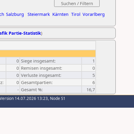
ch
Salzburg
Steiermark
Kärnten
Tirol
Vorarlberg
fik Partie-Statistik
)
0
Siege insgesamt:
1
0
Remisen insgesamt:
0
0
Verluste insgesamt:
5
z:
0
Gesamtpartien:
6
-
Gesamt %:
16,7
-Version 14.07.2026 13:23, Node S1