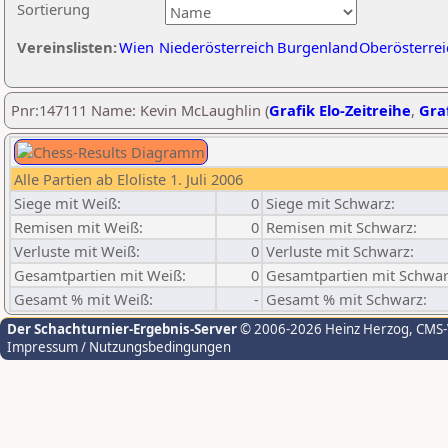
Sortierung
Vereinslisten:
Wien
Niederösterreich
Burgenland
Oberösterrei
Pnr:147111 Name: Kevin McLaughlin (
Grafik Elo-Zeitreihe
,
Graf
Alle Partien ab Eloliste 1. Juli 2006
Siege mit Weiß:
0
Siege mit Schwarz:
Remisen mit Weiß:
0
Remisen mit Schwarz:
Verluste mit Weiß:
0
Verluste mit Schwarz:
Gesamtpartien mit Weiß:
0
Gesamtpartien mit Schwar
Gesamt % mit Weiß:
-
Gesamt % mit Schwarz:
Der Schachturnier-Ergebnis-Server
© 2006-2026 Heinz Herzog
, CMS
Impressum / Nutzungsbedingungen