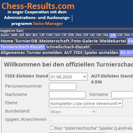
Logged on: Gast
Arabic
ARM
AZE
BIH
BUL
CAT
CHN
CRO
CZE
DEN
ENG
ESP
FAI
FIN
FRA
GER
GRE
INA
I
Home
TurnierDB
Meisterschaft
Foto-Galerie
Meldekartei
El
Turnierschach-Elozahl
Schnellschach-Elozahl
Allgemeines
Turnier anmelden: AUT
FIDE
Spieler anmelden
Elo AU
Willkommen bei den offiziellen Turnierscha
FIDE-Elolisten Stand
AUT-Elolisten Stand
6.936
Personennummer
Nachname
Vorname
Ebene
Bundesland
Spgem./Kreis/Verein
Nur "österreichische" Spieler (Land=A