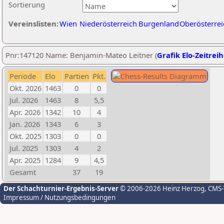
Sortierung
Vereinslisten:
Wien
Niederösterreich
Burgenland
Oberösterrei
Pnr:147120 Name: Benjamin-Mateo Leitner (
Grafik Elo-Zeitrei
Periode
Elo
Partien
Pkt.
Okt. 2026
1463
0
0
Jul. 2026
1463
8
5,5
Apr. 2026
1342
10
4
Jan. 2026
1343
6
3
Okt. 2025
1303
0
0
Jul. 2025
1303
4
2
Apr. 2025
1284
9
4,5
Gesamt
37
19
Der Schachturnier-Ergebnis-Server
© 2006-2026 Heinz Herzog
, CMS
Impressum / Nutzungsbedingungen