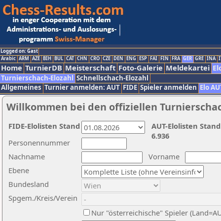
Logged on: Gast
Arabic
ARM
AZE
BIH
BUL
CAT
CHN
CRO
CZE
DEN
ENG
ESP
FAI
FIN
FRA
GER
GRE
INA
I
Home
TurnierDB
Meisterschaft
Foto-Galerie
Meldekartei
El
Turnierschach-Elozahl
Schnellschach-Elozahl
Allgemeines
Turnier anmelden: AUT
FIDE
Spieler anmelden
Elo AU
Willkommen bei den offiziellen Turnierscha
FIDE-Elolisten Stand
AUT-Elolisten Stand
6.936
Personennummer
Nachname
Vorname
Ebene
Bundesland
Spgem./Kreis/Verein
Nur "österreichische" Spieler (Land=A