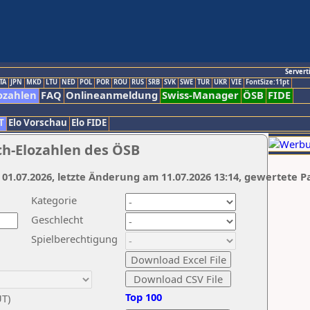
Servert
TA
JPN
MKD
LTU
NED
POL
POR
ROU
RUS
SRB
SVK
SWE
TUR
UKR
VIE
FontSize:11pt
ozahlen
FAQ
Onlineanmeldung
Swiss-Manager
ÖSB
FIDE
T
Elo Vorschau
Elo FIDE
ch-Elozahlen des ÖSB
 01.07.2026, letzte Änderung am 11.07.2026 13:14, gewertete P
Kategorie
Geschlecht
Spielberechtigung
Top 100
UT)