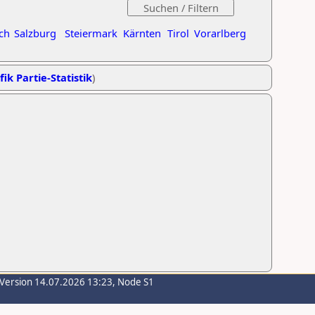
ch
Salzburg
Steiermark
Kärnten
Tirol
Vorarlberg
fik Partie-Statistik
)
-Version 14.07.2026 13:23, Node S1