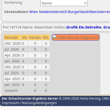
Sortierung
Vereinslisten:
Wien
Niederösterreich
Burgenland
Oberösterrei
Pnr:147124 Name: Maximilian Gililov (
Grafik Elo-Zeitreihe
,
Gra
Periode
Elo
Partien
Pkt.
Okt. 2026
0
0
0
Jul. 2026
0
0
0
Apr. 2026
0
0
0
Jan. 2026
0
0
0
Okt. 2025
0
0
0
Jul. 2025
0
0
0
Apr. 2025
0
0
0
Jan. 2025
0
0
0
Gesamt
0
0
Der Schachturnier-Ergebnis-Server
© 2006-2026 Heinz Herzog
, CMS
Impressum / Nutzungsbedingungen