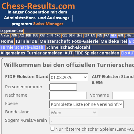
Logged on: Gast
Arabic
ARM
AZE
BIH
BUL
CAT
CHN
CRO
CZE
DEN
ENG
ESP
FAI
FIN
FRA
GER
GRE
INA
I
Home
TurnierDB
Meisterschaft
Foto-Galerie
Meldekartei
El
Turnierschach-Elozahl
Schnellschach-Elozahl
Allgemeines
Turnier anmelden: AUT
FIDE
Spieler anmelden
Elo AU
Willkommen bei den offiziellen Turnierscha
FIDE-Elolisten Stand
AUT-Elolisten Stand
6.936
Personennummer
Nachname
Vorname
Ebene
Bundesland
Spgem./Kreis/Verein
Nur "österreichische" Spieler (Land=A