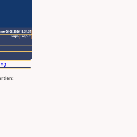
ime 06.08.2026 18:34:37
Login
Logout
artien: