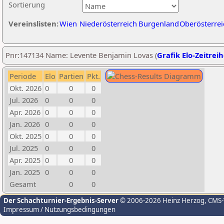
Sortierung
Vereinslisten:
Wien
Niederösterreich
Burgenland
Oberösterrei
Pnr:147134 Name: Levente Benjamin Lovas (
Grafik Elo-Zeitrei
Periode
Elo
Partien
Pkt.
Okt. 2026
0
0
0
Jul. 2026
0
0
0
Apr. 2026
0
0
0
Jan. 2026
0
0
0
Okt. 2025
0
0
0
Jul. 2025
0
0
0
Apr. 2025
0
0
0
Jan. 2025
0
0
0
Gesamt
0
0
Der Schachturnier-Ergebnis-Server
© 2006-2026 Heinz Herzog
, CMS
Impressum / Nutzungsbedingungen