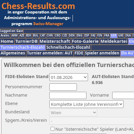
Logged on: Gast
Arabic
ARM
AZE
BIH
BUL
CAT
CHN
CRO
CZE
DEN
ENG
ESP
FAI
FIN
FRA
GER
GRE
INA
I
Home
TurnierDB
Meisterschaft
Foto-Galerie
Meldekartei
El
Turnierschach-Elozahl
Schnellschach-Elozahl
Allgemeines
Turnier anmelden: AUT
FIDE
Spieler anmelden
Elo AU
Willkommen bei den offiziellen Turnierscha
FIDE-Elolisten Stand
AUT-Elolisten Stand
6.936
Personennummer
Nachname
Vorname
Ebene
Bundesland
Spgem./Kreis/Verein
Nur "österreichische" Spieler (Land=A