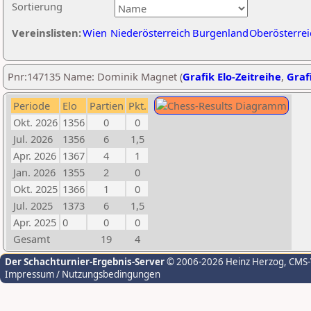
Sortierung
Vereinslisten:
Wien
Niederösterreich
Burgenland
Oberösterrei
Pnr:147135 Name: Dominik Magnet (
Grafik Elo-Zeitreihe
,
Grafi
Periode
Elo
Partien
Pkt.
Okt. 2026
1356
0
0
Jul. 2026
1356
6
1,5
Apr. 2026
1367
4
1
Jan. 2026
1355
2
0
Okt. 2025
1366
1
0
Jul. 2025
1373
6
1,5
Apr. 2025
0
0
0
Gesamt
19
4
Der Schachturnier-Ergebnis-Server
© 2006-2026 Heinz Herzog
, CMS
Impressum / Nutzungsbedingungen