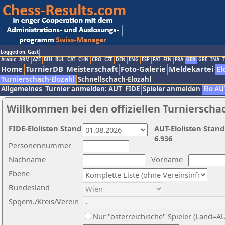
Logged on: Gast
Arabic
ARM
AZE
BIH
BUL
CAT
CHN
CRO
CZE
DEN
ENG
ESP
FAI
FIN
FRA
GER
GRE
INA
I
Home
TurnierDB
Meisterschaft
Foto-Galerie
Meldekartei
El
Turnierschach-Elozahl
Schnellschach-Elozahl
Allgemeines
Turnier anmelden: AUT
FIDE
Spieler anmelden
Elo AU
Willkommen bei den offiziellen Turnierscha
FIDE-Elolisten Stand
AUT-Elolisten Stand
6.936
Personennummer
Nachname
Vorname
Ebene
Bundesland
Spgem./Kreis/Verein
Nur "österreichische" Spieler (Land=A