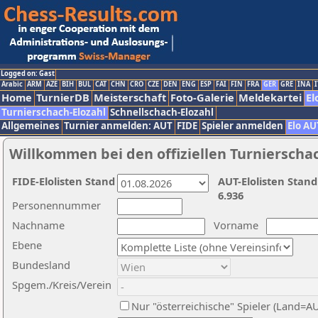
Logged on: Gast
Arabic
ARM
AZE
BIH
BUL
CAT
CHN
CRO
CZE
DEN
ENG
ESP
FAI
FIN
FRA
GER
GRE
INA
I
Home
TurnierDB
Meisterschaft
Foto-Galerie
Meldekartei
El
Turnierschach-Elozahl
Schnellschach-Elozahl
Allgemeines
Turnier anmelden: AUT
FIDE
Spieler anmelden
Elo AU
Willkommen bei den offiziellen Turnierscha
FIDE-Elolisten Stand
AUT-Elolisten Stand
6.936
Personennummer
Nachname
Vorname
Ebene
Bundesland
Spgem./Kreis/Verein
Nur "österreichische" Spieler (Land=A