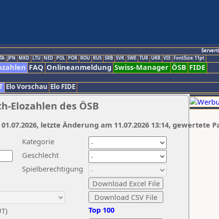
Servert
TA
JPN
MKD
LTU
NED
POL
POR
ROU
RUS
SRB
SVK
SWE
TUR
UKR
VIE
FontSize:11pt
ozahlen
FAQ
Onlineanmeldung
Swiss-Manager
ÖSB
FIDE
T
Elo Vorschau
Elo FIDE
ch-Elozahlen des ÖSB
 01.07.2026, letzte Änderung am 11.07.2026 13:14, gewertete P
Kategorie
Geschlecht
Spielberechtigung
Top 100
UT)