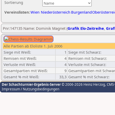
Sortierung
Vereinslisten:
Wien
Niederösterreich
Burgenland
Oberösterrei
Pnr:147135 Name: Dominik Magnet (
Grafik Elo-Zeitreihe
,
Grafi
Alle Partien ab Eloliste 1. Juli 2006
Siege mit Weiß:
1
Siege mit Schwarz:
Remisen mit Weiß:
4
Remisen mit Schwarz:
Verluste mit Weiß:
4
Verluste mit Schwarz:
Gesamtpartien mit Weiß:
9
Gesamtpartien mit Schwar
Gesamt % mit Weiß:
33,3
Gesamt % mit Schwarz:
Der Schachturnier-Ergebnis-Server
© 2006-2026 Heinz Herzog
, CMS
Impressum / Nutzungsbedingungen