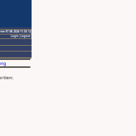
ime 07.08.2026 11:55:12
Login
Logout
artien: