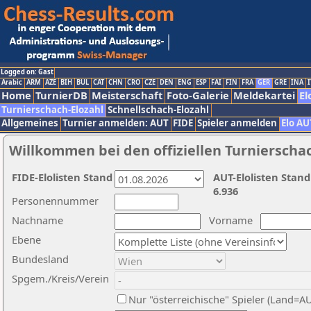
Logged on: Gast
Arabic
ARM
AZE
BIH
BUL
CAT
CHN
CRO
CZE
DEN
ENG
ESP
FAI
FIN
FRA
GER
GRE
INA
I
Home
TurnierDB
Meisterschaft
Foto-Galerie
Meldekartei
El
Turnierschach-Elozahl
Schnellschach-Elozahl
Allgemeines
Turnier anmelden: AUT
FIDE
Spieler anmelden
Elo AU
Willkommen bei den offiziellen Turnierscha
FIDE-Elolisten Stand
AUT-Elolisten Stand
6.936
Personennummer
Nachname
Vorname
Ebene
Bundesland
Spgem./Kreis/Verein
Nur "österreichische" Spieler (Land=A