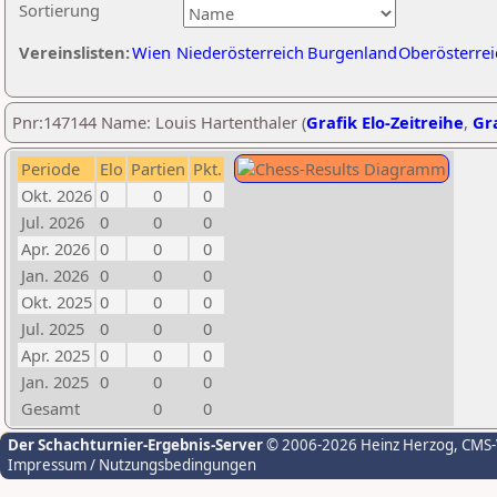
Sortierung
Vereinslisten:
Wien
Niederösterreich
Burgenland
Oberösterrei
Pnr:147144 Name: Louis Hartenthaler (
Grafik Elo-Zeitreihe
,
Gra
Periode
Elo
Partien
Pkt.
Okt. 2026
0
0
0
Jul. 2026
0
0
0
Apr. 2026
0
0
0
Jan. 2026
0
0
0
Okt. 2025
0
0
0
Jul. 2025
0
0
0
Apr. 2025
0
0
0
Jan. 2025
0
0
0
Gesamt
0
0
Der Schachturnier-Ergebnis-Server
© 2006-2026 Heinz Herzog
, CMS
Impressum / Nutzungsbedingungen