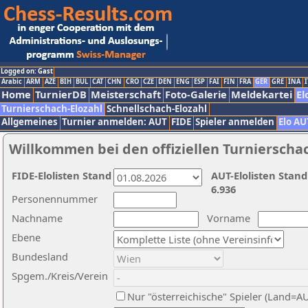
Logged on: Gast
Arabic
ARM
AZE
BIH
BUL
CAT
CHN
CRO
CZE
DEN
ENG
ESP
FAI
FIN
FRA
GER
GRE
INA
I
Home
TurnierDB
Meisterschaft
Foto-Galerie
Meldekartei
El
Turnierschach-Elozahl
Schnellschach-Elozahl
Allgemeines
Turnier anmelden: AUT
FIDE
Spieler anmelden
Elo AU
Willkommen bei den offiziellen Turnierscha
FIDE-Elolisten Stand
AUT-Elolisten Stand
6.936
Personennummer
Nachname
Vorname
Ebene
Bundesland
Spgem./Kreis/Verein
Nur "österreichische" Spieler (Land=A