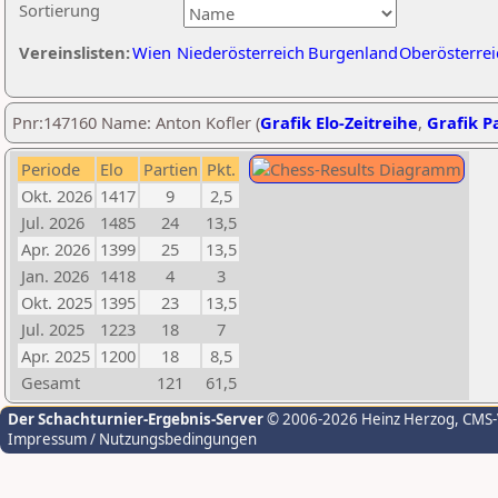
Sortierung
Vereinslisten:
Wien
Niederösterreich
Burgenland
Oberösterrei
Pnr:147160 Name: Anton Kofler (
Grafik Elo-Zeitreihe
,
Grafik Pa
Periode
Elo
Partien
Pkt.
Okt. 2026
1417
9
2,5
Jul. 2026
1485
24
13,5
Apr. 2026
1399
25
13,5
Jan. 2026
1418
4
3
Okt. 2025
1395
23
13,5
Jul. 2025
1223
18
7
Apr. 2025
1200
18
8,5
Gesamt
121
61,5
Der Schachturnier-Ergebnis-Server
© 2006-2026 Heinz Herzog
, CMS
Impressum / Nutzungsbedingungen