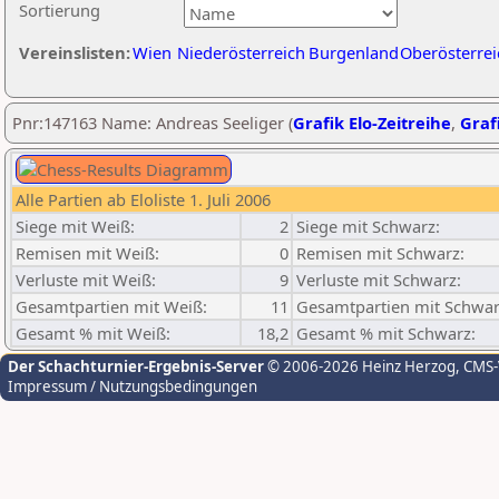
Sortierung
Vereinslisten:
Wien
Niederösterreich
Burgenland
Oberösterrei
Pnr:147163 Name: Andreas Seeliger (
Grafik Elo-Zeitreihe
,
Grafi
Alle Partien ab Eloliste 1. Juli 2006
Siege mit Weiß:
2
Siege mit Schwarz:
Remisen mit Weiß:
0
Remisen mit Schwarz:
Verluste mit Weiß:
9
Verluste mit Schwarz:
Gesamtpartien mit Weiß:
11
Gesamtpartien mit Schwar
Gesamt % mit Weiß:
18,2
Gesamt % mit Schwarz:
Der Schachturnier-Ergebnis-Server
© 2006-2026 Heinz Herzog
, CMS
Impressum / Nutzungsbedingungen