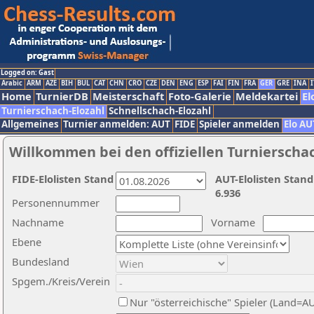
Logged on: Gast
Arabic
ARM
AZE
BIH
BUL
CAT
CHN
CRO
CZE
DEN
ENG
ESP
FAI
FIN
FRA
GER
GRE
INA
I
Home
TurnierDB
Meisterschaft
Foto-Galerie
Meldekartei
El
Turnierschach-Elozahl
Schnellschach-Elozahl
Allgemeines
Turnier anmelden: AUT
FIDE
Spieler anmelden
Elo AU
Willkommen bei den offiziellen Turnierscha
FIDE-Elolisten Stand
AUT-Elolisten Stand
6.936
Personennummer
Nachname
Vorname
Ebene
Bundesland
Spgem./Kreis/Verein
Nur "österreichische" Spieler (Land=A