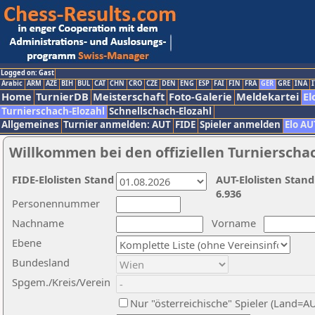
Logged on: Gast
Arabic
ARM
AZE
BIH
BUL
CAT
CHN
CRO
CZE
DEN
ENG
ESP
FAI
FIN
FRA
GER
GRE
INA
I
Home
TurnierDB
Meisterschaft
Foto-Galerie
Meldekartei
El
Turnierschach-Elozahl
Schnellschach-Elozahl
Allgemeines
Turnier anmelden: AUT
FIDE
Spieler anmelden
Elo AU
Willkommen bei den offiziellen Turnierscha
FIDE-Elolisten Stand
AUT-Elolisten Stand
6.936
Personennummer
Nachname
Vorname
Ebene
Bundesland
Spgem./Kreis/Verein
Nur "österreichische" Spieler (Land=A