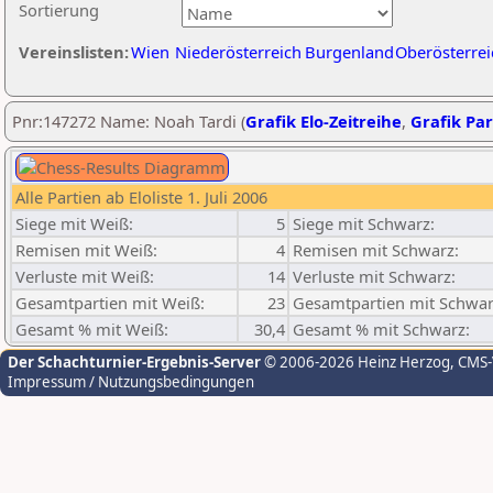
Sortierung
Vereinslisten:
Wien
Niederösterreich
Burgenland
Oberösterrei
Pnr:147272 Name: Noah Tardi (
Grafik Elo-Zeitreihe
,
Grafik Par
Alle Partien ab Eloliste 1. Juli 2006
Siege mit Weiß:
5
Siege mit Schwarz:
Remisen mit Weiß:
4
Remisen mit Schwarz:
Verluste mit Weiß:
14
Verluste mit Schwarz:
Gesamtpartien mit Weiß:
23
Gesamtpartien mit Schwar
Gesamt % mit Weiß:
30,4
Gesamt % mit Schwarz:
Der Schachturnier-Ergebnis-Server
© 2006-2026 Heinz Herzog
, CMS
Impressum / Nutzungsbedingungen