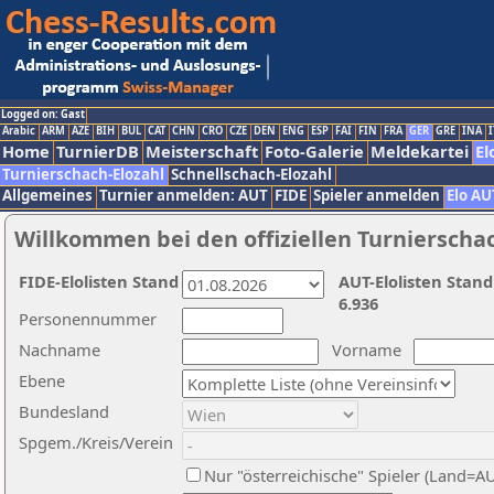
Logged on: Gast
Arabic
ARM
AZE
BIH
BUL
CAT
CHN
CRO
CZE
DEN
ENG
ESP
FAI
FIN
FRA
GER
GRE
INA
I
Home
TurnierDB
Meisterschaft
Foto-Galerie
Meldekartei
El
Turnierschach-Elozahl
Schnellschach-Elozahl
Allgemeines
Turnier anmelden: AUT
FIDE
Spieler anmelden
Elo AU
Willkommen bei den offiziellen Turnierscha
FIDE-Elolisten Stand
AUT-Elolisten Stand
6.936
Personennummer
Nachname
Vorname
Ebene
Bundesland
Spgem./Kreis/Verein
Nur "österreichische" Spieler (Land=A