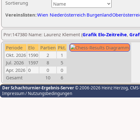
Sortierung
Vereinslisten:
Wien
Niederösterreich
Burgenland
Oberösterrei
Pnr:147380 Name: Laurenz Klement (
Grafik Elo-Zeitreihe
,
Graf
Periode
Elo
Partien
Pkt.
Okt. 2026
1590
2
1
Jul. 2026
1597
8
5
Apr. 2026
0
0
0
Gesamt
10
6
Der Schachturnier-Ergebnis-Server
© 2006-2026 Heinz Herzog
, CMS
Impressum / Nutzungsbedingungen