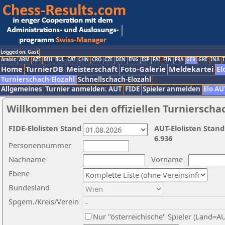
Logged on: Gast
Arabic
ARM
AZE
BIH
BUL
CAT
CHN
CRO
CZE
DEN
ENG
ESP
FAI
FIN
FRA
GER
GRE
INA
I
Home
TurnierDB
Meisterschaft
Foto-Galerie
Meldekartei
El
Turnierschach-Elozahl
Schnellschach-Elozahl
Allgemeines
Turnier anmelden: AUT
FIDE
Spieler anmelden
Elo AU
Willkommen bei den offiziellen Turnierscha
FIDE-Elolisten Stand
AUT-Elolisten Stand
6.936
Personennummer
Nachname
Vorname
Ebene
Bundesland
Spgem./Kreis/Verein
Nur "österreichische" Spieler (Land=A