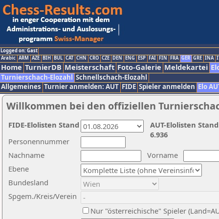
Logged on: Gast
Arabic
ARM
AZE
BIH
BUL
CAT
CHN
CRO
CZE
DEN
ENG
ESP
FAI
FIN
FRA
GER
GRE
INA
I
Home
TurnierDB
Meisterschaft
Foto-Galerie
Meldekartei
El
Turnierschach-Elozahl
Schnellschach-Elozahl
Allgemeines
Turnier anmelden: AUT
FIDE
Spieler anmelden
Elo AU
Willkommen bei den offiziellen Turnierscha
FIDE-Elolisten Stand
AUT-Elolisten Stand
6.936
Personennummer
Nachname
Vorname
Ebene
Bundesland
Spgem./Kreis/Verein
Nur "österreichische" Spieler (Land=A