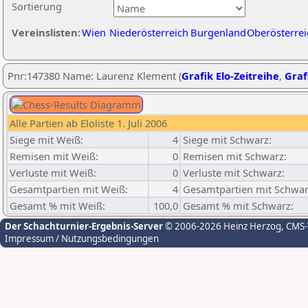
Sortierung
Vereinslisten:
Wien
Niederösterreich
Burgenland
Oberösterrei
Pnr:147380 Name: Laurenz Klement (
Grafik Elo-Zeitreihe
,
Graf
Alle Partien ab Eloliste 1. Juli 2006
Siege mit Weiß:
4
Siege mit Schwarz:
Remisen mit Weiß:
0
Remisen mit Schwarz:
Verluste mit Weiß:
0
Verluste mit Schwarz:
Gesamtpartien mit Weiß:
4
Gesamtpartien mit Schwar
Gesamt % mit Weiß:
100,0
Gesamt % mit Schwarz:
Der Schachturnier-Ergebnis-Server
© 2006-2026 Heinz Herzog
, CMS
Impressum / Nutzungsbedingungen