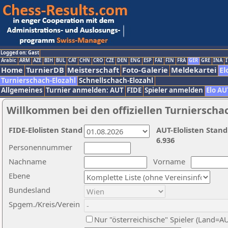
Logged on: Gast
Arabic
ARM
AZE
BIH
BUL
CAT
CHN
CRO
CZE
DEN
ENG
ESP
FAI
FIN
FRA
GER
GRE
INA
I
Home
TurnierDB
Meisterschaft
Foto-Galerie
Meldekartei
El
Turnierschach-Elozahl
Schnellschach-Elozahl
Allgemeines
Turnier anmelden: AUT
FIDE
Spieler anmelden
Elo AU
Willkommen bei den offiziellen Turnierscha
FIDE-Elolisten Stand
AUT-Elolisten Stand
6.936
Personennummer
Nachname
Vorname
Ebene
Bundesland
Spgem./Kreis/Verein
Nur "österreichische" Spieler (Land=A