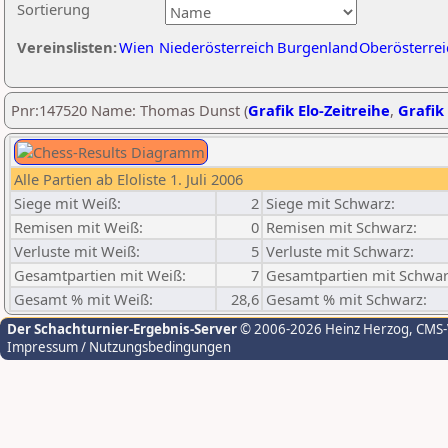
Sortierung
Vereinslisten:
Wien
Niederösterreich
Burgenland
Oberösterrei
Pnr:147520 Name: Thomas Dunst (
Grafik Elo-Zeitreihe
,
Grafik 
Alle Partien ab Eloliste 1. Juli 2006
Siege mit Weiß:
2
Siege mit Schwarz:
Remisen mit Weiß:
0
Remisen mit Schwarz:
Verluste mit Weiß:
5
Verluste mit Schwarz:
Gesamtpartien mit Weiß:
7
Gesamtpartien mit Schwar
Gesamt % mit Weiß:
28,6
Gesamt % mit Schwarz:
Der Schachturnier-Ergebnis-Server
© 2006-2026 Heinz Herzog
, CMS
Impressum / Nutzungsbedingungen