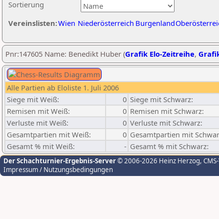
Sortierung
Vereinslisten:
Wien
Niederösterreich
Burgenland
Oberösterrei
Pnr:147605 Name: Benedikt Huber (
Grafik Elo-Zeitreihe
,
Grafik
Alle Partien ab Eloliste 1. Juli 2006
Siege mit Weiß:
0
Siege mit Schwarz:
Remisen mit Weiß:
0
Remisen mit Schwarz:
Verluste mit Weiß:
0
Verluste mit Schwarz:
Gesamtpartien mit Weiß:
0
Gesamtpartien mit Schwar
Gesamt % mit Weiß:
-
Gesamt % mit Schwarz:
Der Schachturnier-Ergebnis-Server
© 2006-2026 Heinz Herzog
, CMS
Impressum / Nutzungsbedingungen