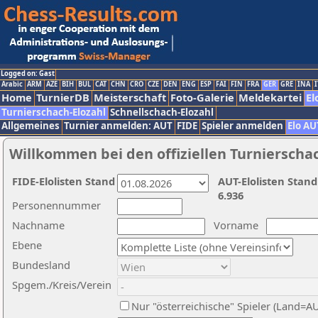
Logged on: Gast
Arabic
ARM
AZE
BIH
BUL
CAT
CHN
CRO
CZE
DEN
ENG
ESP
FAI
FIN
FRA
GER
GRE
INA
I
Home
TurnierDB
Meisterschaft
Foto-Galerie
Meldekartei
El
Turnierschach-Elozahl
Schnellschach-Elozahl
Allgemeines
Turnier anmelden: AUT
FIDE
Spieler anmelden
Elo AU
Willkommen bei den offiziellen Turnierscha
FIDE-Elolisten Stand
AUT-Elolisten Stand
6.936
Personennummer
Nachname
Vorname
Ebene
Bundesland
Spgem./Kreis/Verein
Nur "österreichische" Spieler (Land=A