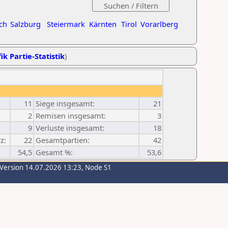
ch
Salzburg
Steiermark
Kärnten
Tirol
Vorarlberg
ik Partie-Statistik
)
11
Siege insgesamt:
21
2
Remisen insgesamt:
3
9
Verluste insgesamt:
18
z:
22
Gesamtpartien:
42
54,5
Gesamt %:
53,6
-Version 14.07.2026 13:23, Node S1