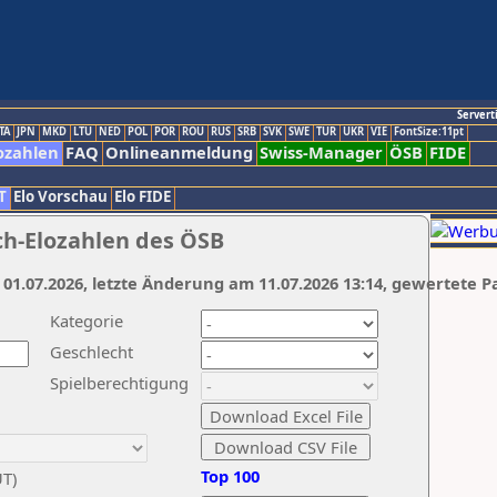
Servert
TA
JPN
MKD
LTU
NED
POL
POR
ROU
RUS
SRB
SVK
SWE
TUR
UKR
VIE
FontSize:11pt
ozahlen
FAQ
Onlineanmeldung
Swiss-Manager
ÖSB
FIDE
T
Elo Vorschau
Elo FIDE
ch-Elozahlen des ÖSB
 01.07.2026, letzte Änderung am 11.07.2026 13:14, gewertete P
Kategorie
Geschlecht
Spielberechtigung
Top 100
UT)