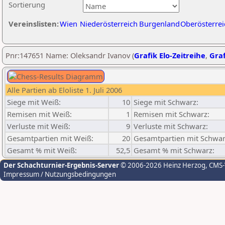
Sortierung
Vereinslisten:
Wien
Niederösterreich
Burgenland
Oberösterrei
Pnr:147651 Name: Oleksandr Ivanov (
Grafik Elo-Zeitreihe
,
Graf
Alle Partien ab Eloliste 1. Juli 2006
Siege mit Weiß:
10
Siege mit Schwarz:
Remisen mit Weiß:
1
Remisen mit Schwarz:
Verluste mit Weiß:
9
Verluste mit Schwarz:
Gesamtpartien mit Weiß:
20
Gesamtpartien mit Schwar
Gesamt % mit Weiß:
52,5
Gesamt % mit Schwarz:
Der Schachturnier-Ergebnis-Server
© 2006-2026 Heinz Herzog
, CMS
Impressum / Nutzungsbedingungen