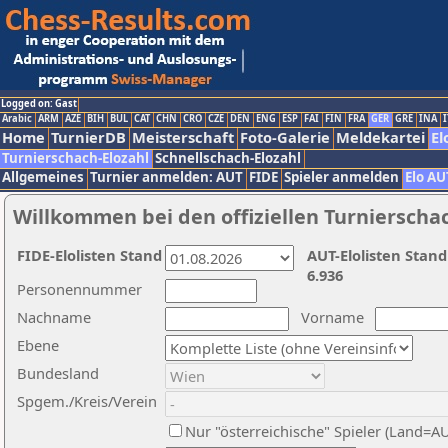
Logged on: Gast
Arabic
ARM
AZE
BIH
BUL
CAT
CHN
CRO
CZE
DEN
ENG
ESP
FAI
FIN
FRA
GER
GRE
INA
I
Home
TurnierDB
Meisterschaft
Foto-Galerie
Meldekartei
El
Turnierschach-Elozahl
Schnellschach-Elozahl
Allgemeines
Turnier anmelden: AUT
FIDE
Spieler anmelden
Elo AU
Willkommen bei den offiziellen Turnierscha
FIDE-Elolisten Stand
AUT-Elolisten Stand
6.936
Personennummer
Nachname
Vorname
Ebene
Bundesland
Spgem./Kreis/Verein
Nur "österreichische" Spieler (Land=A