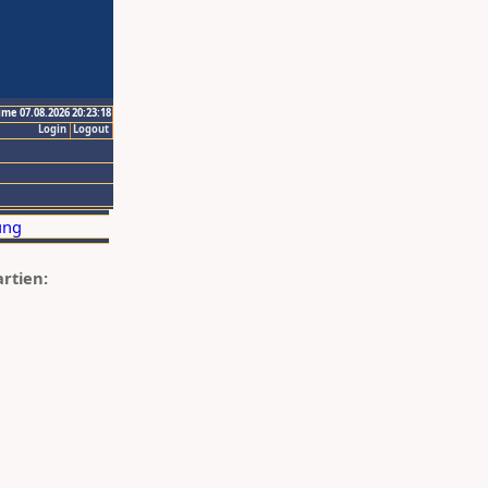
ime 07.08.2026 20:23:18
Login
Logout
artien: