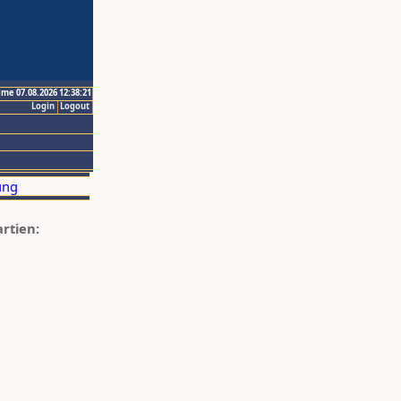
ime 07.08.2026 12:38:21
Login
Logout
artien: