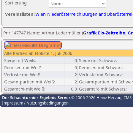
Sortierung
Vereinslisten:
Wien
Niederösterreich
Burgenland
Oberösterrei
Pnr:147747 Name: Arthur Ledermüller (
Grafik Elo-Zeitreihe
,
Gr
Alle Partien ab Eloliste 1. Juli 2006
Siege mit Weiß:
0
Siege mit Schwarz:
Remisen mit Weiß:
0
Remisen mit Schwarz:
Verluste mit Weiß:
2
Verluste mit Schwarz:
Gesamtpartien mit Weiß:
2
Gesamtpartien mit Schwar
Gesamt % mit Weiß:
0,0
Gesamt % mit Schwarz:
Der Schachturnier-Ergebnis-Server
© 2006-2026 Heinz Herzog
, CMS
Impressum / Nutzungsbedingungen