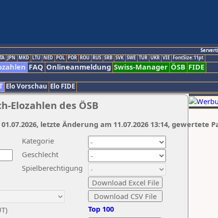
Servert
TA
JPN
MKD
LTU
NED
POL
POR
ROU
RUS
SRB
SVK
SWE
TUR
UKR
VIE
FontSize:11pt
ozahlen
FAQ
Onlineanmeldung
Swiss-Manager
ÖSB
FIDE
T
Elo Vorschau
Elo FIDE
ch-Elozahlen des ÖSB
 01.07.2026, letzte Änderung am 11.07.2026 13:14, gewertete P
Kategorie
Geschlecht
Spielberechtigung
Top 100
UT)