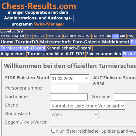
Logged on: Gast
Arabic
ARM
AZE
BIH
BUL
CAT
CHN
CRO
CZE
DEN
ENG
ESP
FAI
FIN
FRA
GER
GRE
INA
I
Home
TurnierDB
Meisterschaft
Foto-Galerie
Meldekartei
El
Turnierschach-Elozahl
Schnellschach-Elozahl
Allgemeines
Turnier anmelden: AUT
FIDE
Spieler anmelden
Elo AU
Willkommen bei den offiziellen Turnierscha
FIDE-Elolisten Stand
AUT-Elolisten Stand
6.936
Personennummer
Nachname
Vorname
Ebene
Bundesland
Spgem./Kreis/Verein
Nur "österreichische" Spieler (Land=A