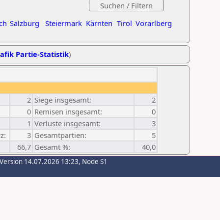
ch
Salzburg
Steiermark
Kärnten
Tirol
Vorarlberg
afik Partie-Statistik
)
2
Siege insgesamt:
2
0
Remisen insgesamt:
0
1
Verluste insgesamt:
3
z:
3
Gesamtpartien:
5
66,7
Gesamt %:
40,0
-Version 14.07.2026 13:23, Node S1