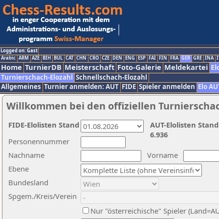
Logged on: Gast
Arabic
ARM
AZE
BIH
BUL
CAT
CHN
CRO
CZE
DEN
ENG
ESP
FAI
FIN
FRA
GER
GRE
INA
I
Home
TurnierDB
Meisterschaft
Foto-Galerie
Meldekartei
El
Turnierschach-Elozahl
Schnellschach-Elozahl
Allgemeines
Turnier anmelden: AUT
FIDE
Spieler anmelden
Elo AU
Willkommen bei den offiziellen Turnierscha
FIDE-Elolisten Stand
AUT-Elolisten Stand
6.936
Personennummer
Nachname
Vorname
Ebene
Bundesland
Spgem./Kreis/Verein
Nur "österreichische" Spieler (Land=A