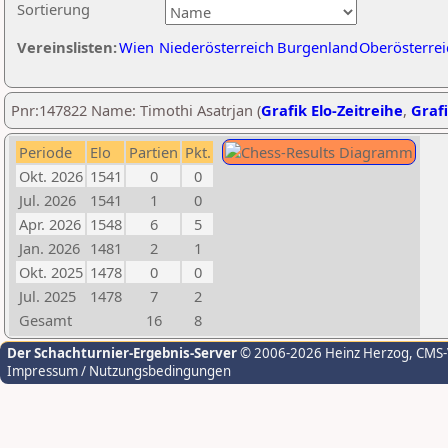
Sortierung
Vereinslisten:
Wien
Niederösterreich
Burgenland
Oberösterrei
Pnr:147822 Name: Timothi Asatrjan (
Grafik Elo-Zeitreihe
,
Grafi
Periode
Elo
Partien
Pkt.
Okt. 2026
1541
0
0
Jul. 2026
1541
1
0
Apr. 2026
1548
6
5
Jan. 2026
1481
2
1
Okt. 2025
1478
0
0
Jul. 2025
1478
7
2
Gesamt
16
8
Der Schachturnier-Ergebnis-Server
© 2006-2026 Heinz Herzog
, CMS
Impressum / Nutzungsbedingungen