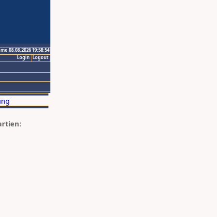
ime 08.08.2026 19:58:54
Login
Logout
artien: