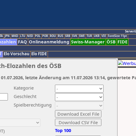
Servert
TA
JPN
MKD
LTU
NED
POL
POR
ROU
RUS
SRB
SVK
SWE
TUR
UKR
VIE
FontSize:11pt
ozahlen
FAQ
Onlineanmeldung
Swiss-Manager
ÖSB
FIDE
T
Elo Vorschau
Elo FIDE
ch-Elozahlen des ÖSB
 01.07.2026, letzte Änderung am 11.07.2026 13:14, gewertete P
Kategorie
Geschlecht
Spielberechtigung
Top 100
UT)