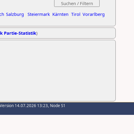
ch
Salzburg
Steiermark
Kärnten
Tirol
Vorarlberg
k Partie-Statistik
)
-Version 14.07.2026 13:23, Node S1