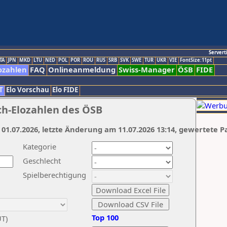
Servert
TA
JPN
MKD
LTU
NED
POL
POR
ROU
RUS
SRB
SVK
SWE
TUR
UKR
VIE
FontSize:11pt
ozahlen
FAQ
Onlineanmeldung
Swiss-Manager
ÖSB
FIDE
T
Elo Vorschau
Elo FIDE
ch-Elozahlen des ÖSB
 01.07.2026, letzte Änderung am 11.07.2026 13:14, gewertete P
Kategorie
Geschlecht
Spielberechtigung
Top 100
UT)