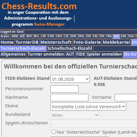
Logged on: Gast
Arabic
ARM
AZE
BIH
BUL
CAT
CHN
CRO
CZE
DEN
ENG
ESP
FAI
FIN
FRA
GER
GRE
INA
I
Home
TurnierDB
Meisterschaft
Foto-Galerie
Meldekartei
El
Turnierschach-Elozahl
Schnellschach-Elozahl
Allgemeines
Turnier anmelden: AUT
FIDE
Spieler anmelden
Elo AU
Willkommen bei den offiziellen Turnierscha
FIDE-Elolisten Stand
AUT-Elolisten Stand
6.936
Personennummer
Nachname
Vorname
Ebene
Bundesland
Spgem./Kreis/Verein
Nur "österreichische" Spieler (Land=A