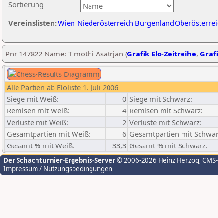
Sortierung
Vereinslisten:
Wien
Niederösterreich
Burgenland
Oberösterrei
Pnr:147822 Name: Timothi Asatrjan (
Grafik Elo-Zeitreihe
,
Grafi
Alle Partien ab Eloliste 1. Juli 2006
Siege mit Weiß:
0
Siege mit Schwarz:
Remisen mit Weiß:
4
Remisen mit Schwarz:
Verluste mit Weiß:
2
Verluste mit Schwarz:
Gesamtpartien mit Weiß:
6
Gesamtpartien mit Schwar
Gesamt % mit Weiß:
33,3
Gesamt % mit Schwarz:
Der Schachturnier-Ergebnis-Server
© 2006-2026 Heinz Herzog
, CMS
Impressum / Nutzungsbedingungen