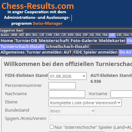
Logged on: Gast
Arabic
ARM
AZE
BIH
BUL
CAT
CHN
CRO
CZE
DEN
ENG
ESP
FAI
FIN
FRA
GER
GRE
INA
I
Home
TurnierDB
Meisterschaft
Foto-Galerie
Meldekartei
El
Turnierschach-Elozahl
Schnellschach-Elozahl
Allgemeines
Turnier anmelden: AUT
FIDE
Spieler anmelden
Elo AU
Willkommen bei den offiziellen Turnierscha
FIDE-Elolisten Stand
AUT-Elolisten Stand
6.936
Personennummer
Nachname
Vorname
Ebene
Bundesland
Spgem./Kreis/Verein
Nur "österreichische" Spieler (Land=A