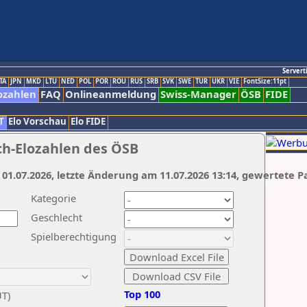
Servert
TA
JPN
MKD
LTU
NED
POL
POR
ROU
RUS
SRB
SVK
SWE
TUR
UKR
VIE
FontSize:11pt
ozahlen
FAQ
Onlineanmeldung
Swiss-Manager
ÖSB
FIDE
T
Elo Vorschau
Elo FIDE
ch-Elozahlen des ÖSB
 01.07.2026, letzte Änderung am 11.07.2026 13:14, gewertete P
Kategorie
Geschlecht
Spielberechtigung
Top 100
UT)