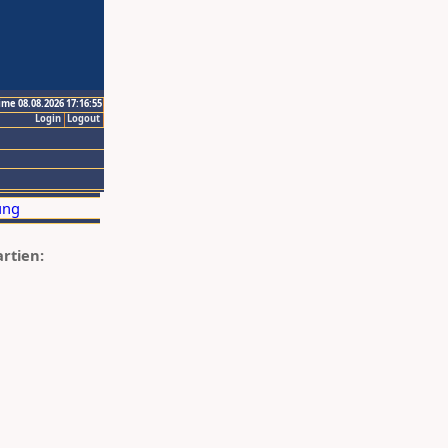
ime 08.08.2026 17:16:55
Login
Logout
artien: