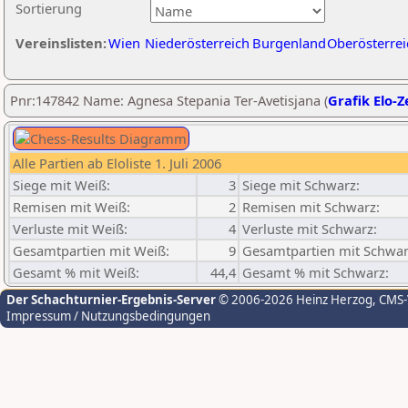
Sortierung
Vereinslisten:
Wien
Niederösterreich
Burgenland
Oberösterrei
Pnr:147842 Name: Agnesa Stepania Ter-Avetisjana (
Grafik Elo-Z
Alle Partien ab Eloliste 1. Juli 2006
Siege mit Weiß:
3
Siege mit Schwarz:
Remisen mit Weiß:
2
Remisen mit Schwarz:
Verluste mit Weiß:
4
Verluste mit Schwarz:
Gesamtpartien mit Weiß:
9
Gesamtpartien mit Schwar
Gesamt % mit Weiß:
44,4
Gesamt % mit Schwarz:
Der Schachturnier-Ergebnis-Server
© 2006-2026 Heinz Herzog
, CMS
Impressum / Nutzungsbedingungen