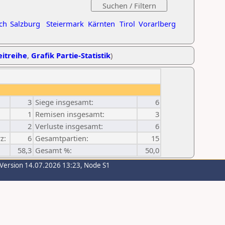
ch
Salzburg
Steiermark
Kärnten
Tirol
Vorarlberg
eitreihe
,
Grafik Partie-Statistik
)
3
Siege insgesamt:
6
1
Remisen insgesamt:
3
2
Verluste insgesamt:
6
z:
6
Gesamtpartien:
15
58,3
Gesamt %:
50,0
-Version 14.07.2026 13:23, Node S1