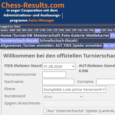
Logged on: Gast
Arabic
ARM
AZE
BIH
BUL
CAT
CHN
CRO
CZE
DEN
ENG
ESP
FAI
FIN
FRA
GER
GRE
INA
I
Home
TurnierDB
Meisterschaft
Foto-Galerie
Meldekartei
El
Turnierschach-Elozahl
Schnellschach-Elozahl
Allgemeines
Turnier anmelden: AUT
FIDE
Spieler anmelden
Elo AU
Willkommen bei den offiziellen Turnierscha
FIDE-Elolisten Stand
AUT-Elolisten Stand
6.936
Personennummer
Nachname
Vorname
Ebene
Bundesland
Spgem./Kreis/Verein
Nur "österreichische" Spieler (Land=A