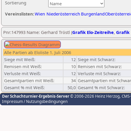
Sortierung
Vereinslisten:
Wien
Niederösterreich
Burgenland
Oberösterrei
Pnr:147993 Name: Gerhard Tröstl (
Grafik Elo-Zeitreihe
,
Grafik 
Alle Partien ab Eloliste 1. Juli 2006
Siege mit Weiß:
12
Siege mit Schwarz:
Remisen mit Weiß:
10
Remisen mit Schwarz:
Verluste mit Weiß:
12
Verluste mit Schwarz:
Gesamtpartien mit Weiß:
34
Gesamtpartien mit Schwar
Gesamt % mit Weiß:
50,0
Gesamt % mit Schwarz:
Der Schachturnier-Ergebnis-Server
© 2006-2026 Heinz Herzog
, CMS
Impressum / Nutzungsbedingungen