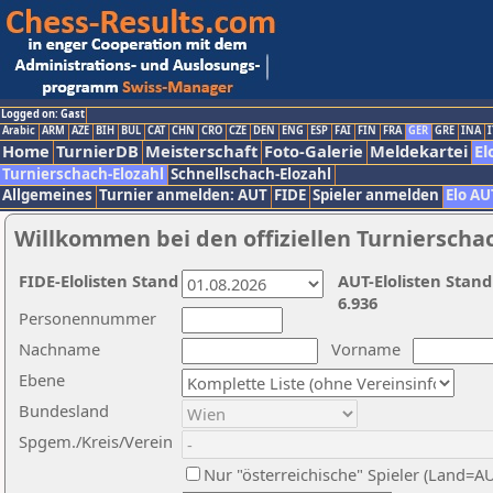
Logged on: Gast
Arabic
ARM
AZE
BIH
BUL
CAT
CHN
CRO
CZE
DEN
ENG
ESP
FAI
FIN
FRA
GER
GRE
INA
I
Home
TurnierDB
Meisterschaft
Foto-Galerie
Meldekartei
El
Turnierschach-Elozahl
Schnellschach-Elozahl
Allgemeines
Turnier anmelden: AUT
FIDE
Spieler anmelden
Elo AU
Willkommen bei den offiziellen Turnierscha
FIDE-Elolisten Stand
AUT-Elolisten Stand
6.936
Personennummer
Nachname
Vorname
Ebene
Bundesland
Spgem./Kreis/Verein
Nur "österreichische" Spieler (Land=A