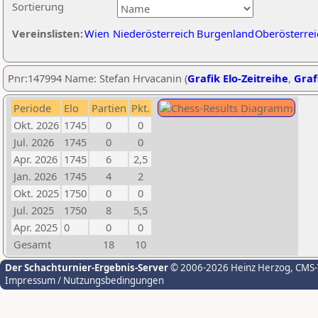
Sortierung
Vereinslisten:
Wien
Niederösterreich
Burgenland
Oberösterrei
Pnr:147994 Name: Stefan Hrvacanin (
Grafik Elo-Zeitreihe
,
Graf
Periode
Elo
Partien
Pkt.
Okt. 2026
1745
0
0
Jul. 2026
1745
0
0
Apr. 2026
1745
6
2,5
Jan. 2026
1745
4
2
Okt. 2025
1750
0
0
Jul. 2025
1750
8
5,5
Apr. 2025
0
0
0
Gesamt
18
10
Der Schachturnier-Ergebnis-Server
© 2006-2026 Heinz Herzog
, CMS
Impressum / Nutzungsbedingungen