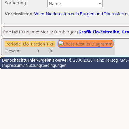
Sortierung
Vereinslisten:
Wien
Niederösterreich
Burgenland
Oberösterrei
Pnr:148190 Name: Moritz Dirnberger (
Grafik Elo-Zeitreihe
,
Gra
Periode
Elo
Partien
Pkt.
Gesamt
0
0
Der Schachturnier-Ergebnis-Server
© 2006-2026 Heinz Herzog
, CMS
Impressum / Nutzungsbedingungen