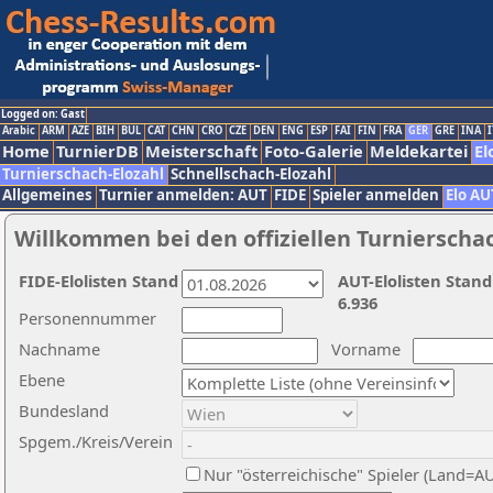
Logged on: Gast
Arabic
ARM
AZE
BIH
BUL
CAT
CHN
CRO
CZE
DEN
ENG
ESP
FAI
FIN
FRA
GER
GRE
INA
I
Home
TurnierDB
Meisterschaft
Foto-Galerie
Meldekartei
El
Turnierschach-Elozahl
Schnellschach-Elozahl
Allgemeines
Turnier anmelden: AUT
FIDE
Spieler anmelden
Elo AU
Willkommen bei den offiziellen Turnierscha
FIDE-Elolisten Stand
AUT-Elolisten Stand
6.936
Personennummer
Nachname
Vorname
Ebene
Bundesland
Spgem./Kreis/Verein
Nur "österreichische" Spieler (Land=A